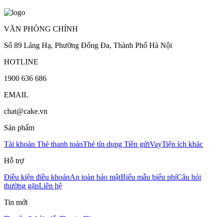
VĂN PHÒNG CHÍNH
Số 89 Láng Hạ, Phường Đống Đa, Thành Phố Hà Nội
HOTLINE
1900 636 686
EMAIL
chat@cake.vn
Sản phẩm
Tài khoản
Thẻ thanh toán
Thẻ tín dụng
Tiền gửi
Vay
Tiện ích khác
Hỗ trợ
Điều kiện điều khoản
An toàn bảo mật
Biểu mẫu biểu phí
Câu hỏi
thường gặp
Liên hệ
Tin mới