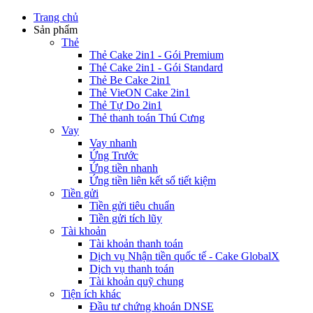
Trang chủ
Sản phẩm
Thẻ
Thẻ Cake 2in1 - Gói Premium
Thẻ Cake 2in1 - Gói Standard
Thẻ Be Cake 2in1
Thẻ VieON Cake 2in1
Thẻ Tự Do 2in1
Thẻ thanh toán Thú Cưng
Vay
Vay nhanh
Ứng Trước
Ứng tiền nhanh
Ứng tiền liên kết sổ tiết kiệm
Tiền gửi
Tiền gửi tiêu chuẩn
Tiền gửi tích lũy
Tài khoản
Tài khoản thanh toán
Dịch vụ Nhận tiền quốc tế - Cake GlobalX
Dịch vụ thanh toán
Tài khoản quỹ chung
Tiện ích khác
Đầu tư chứng khoán DNSE