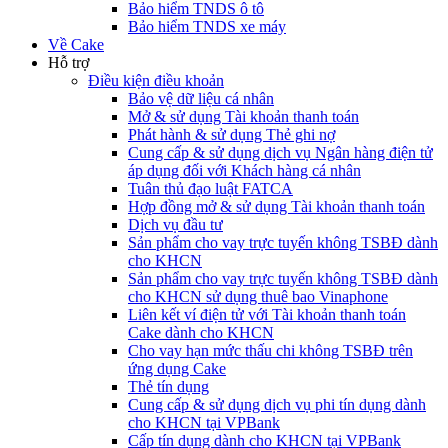
Bảo hiểm TNDS ô tô
Bảo hiểm TNDS xe máy
Về Cake
Hỗ trợ
Điều kiện điều khoản
Bảo vệ dữ liệu cá nhân
Mở & sử dụng Tài khoản thanh toán
Phát hành & sử dụng Thẻ ghi nợ
Cung cấp & sử dụng dịch vụ Ngân hàng điện tử
áp dụng đối với Khách hàng cá nhân
Tuân thủ đạo luật FATCA
Hợp đồng mở & sử dụng Tài khoản thanh toán
Dịch vụ đầu tư
Sản phẩm cho vay trực tuyến không TSBĐ dành
cho KHCN
Sản phẩm cho vay trực tuyến không TSBĐ dành
cho KHCN sử dụng thuê bao Vinaphone
Liên kết ví điện tử với Tài khoản thanh toán
Cake dành cho KHCN
Cho vay hạn mức thấu chi không TSBĐ trên
ứng dụng Cake
Thẻ tín dụng
Cung cấp & sử dụng dịch vụ phi tín dụng dành
cho KHCN tại VPBank
Cấp tín dụng dành cho KHCN tại VPBank