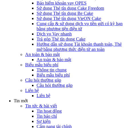
Bảo hiểm khoản vay OPES
Sử dụng Thẻ tín dụng Cake Freedom
Sử dụng Thẻ tín dụng Be Cake
Sử dụng Thẻ tín dụng VieON Cake
Cung cấp & sử dụng dịch vụ tiền gửi có kỳ hạn
bằng phương tiện điện tử
Dịch vụ Vay nhanh
Trả góp Thẻ tín dụng Cake
Hướng dẫn sử dụng Tài khoản thanh toán, Thẻ
mở bằng phương thức điện tử an toàn
An toàn & bảo mật
An toàn & bảo mật
Biểu mẫu biểu phí
Thông tin chung
Biểu mẫu biểu phí
Câu hỏi thường gặp
Câu hỏi thường gặp
Liên hệ
Liên hệ
Tin mới
Tin tức & bài viết
Tin hoạt động
Tin báo chí
Sự kiện
Cẩm nang tài chính