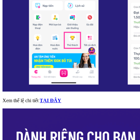
Xem thể lệ chi tiết
TẠI ĐÂY