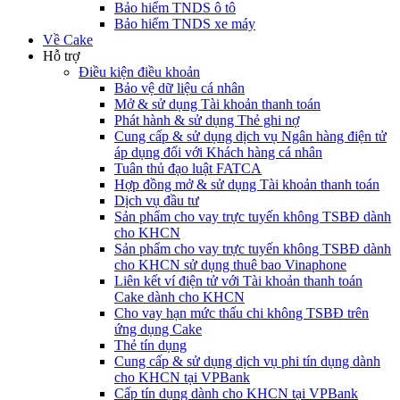
Bảo hiểm TNDS ô tô
Bảo hiểm TNDS xe máy
Về Cake
Hỗ trợ
Điều kiện điều khoản
Bảo vệ dữ liệu cá nhân
Mở & sử dụng Tài khoản thanh toán
Phát hành & sử dụng Thẻ ghi nợ
Cung cấp & sử dụng dịch vụ Ngân hàng điện tử
áp dụng đối với Khách hàng cá nhân
Tuân thủ đạo luật FATCA
Hợp đồng mở & sử dụng Tài khoản thanh toán
Dịch vụ đầu tư
Sản phẩm cho vay trực tuyến không TSBĐ dành
cho KHCN
Sản phẩm cho vay trực tuyến không TSBĐ dành
cho KHCN sử dụng thuê bao Vinaphone
Liên kết ví điện tử với Tài khoản thanh toán
Cake dành cho KHCN
Cho vay hạn mức thấu chi không TSBĐ trên
ứng dụng Cake
Thẻ tín dụng
Cung cấp & sử dụng dịch vụ phi tín dụng dành
cho KHCN tại VPBank
Cấp tín dụng dành cho KHCN tại VPBank