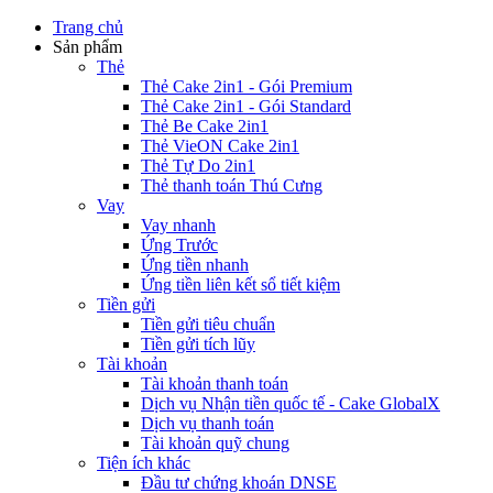
Trang chủ
Sản phẩm
Thẻ
Thẻ Cake 2in1 - Gói Premium
Thẻ Cake 2in1 - Gói Standard
Thẻ Be Cake 2in1
Thẻ VieON Cake 2in1
Thẻ Tự Do 2in1
Thẻ thanh toán Thú Cưng
Vay
Vay nhanh
Ứng Trước
Ứng tiền nhanh
Ứng tiền liên kết sổ tiết kiệm
Tiền gửi
Tiền gửi tiêu chuẩn
Tiền gửi tích lũy
Tài khoản
Tài khoản thanh toán
Dịch vụ Nhận tiền quốc tế - Cake GlobalX
Dịch vụ thanh toán
Tài khoản quỹ chung
Tiện ích khác
Đầu tư chứng khoán DNSE