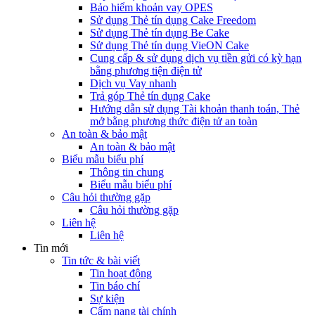
Bảo hiểm khoản vay OPES
Sử dụng Thẻ tín dụng Cake Freedom
Sử dụng Thẻ tín dụng Be Cake
Sử dụng Thẻ tín dụng VieON Cake
Cung cấp & sử dụng dịch vụ tiền gửi có kỳ hạn
bằng phương tiện điện tử
Dịch vụ Vay nhanh
Trả góp Thẻ tín dụng Cake
Hướng dẫn sử dụng Tài khoản thanh toán, Thẻ
mở bằng phương thức điện tử an toàn
An toàn & bảo mật
An toàn & bảo mật
Biểu mẫu biểu phí
Thông tin chung
Biểu mẫu biểu phí
Câu hỏi thường gặp
Câu hỏi thường gặp
Liên hệ
Liên hệ
Tin mới
Tin tức & bài viết
Tin hoạt động
Tin báo chí
Sự kiện
Cẩm nang tài chính