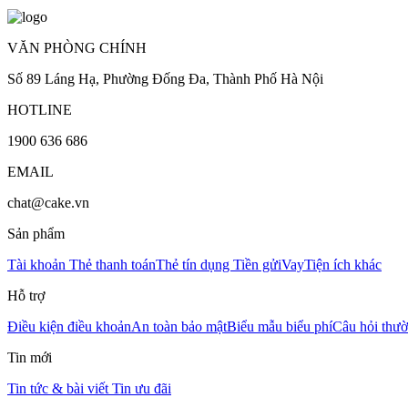
VĂN PHÒNG CHÍNH
Số 89 Láng Hạ, Phường Đống Đa, Thành Phố Hà Nội
HOTLINE
1900 636 686
EMAIL
chat@cake.vn
Sản phẩm
Tài khoản
Thẻ thanh toán
Thẻ tín dụng
Tiền gửi
Vay
Tiện ích khác
Hỗ trợ
Điều kiện điều khoản
An toàn bảo mật
Biểu mẫu biểu phí
Câu hỏi thư
Tin mới
Tin tức & bài viết
Tin ưu đãi