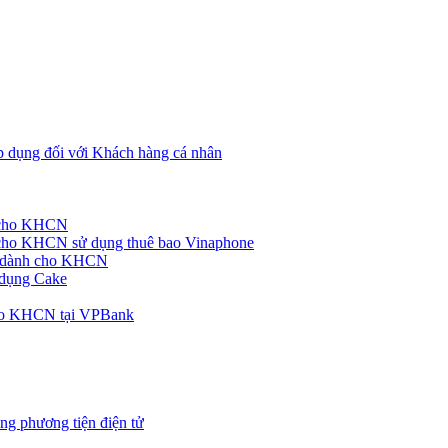
p dụng đối với Khách hàng cá nhân
h cho KHCN
cho KHCN sử dụng thuê bao Vinaphone
ke dành cho KHCN
 dụng Cake
cho KHCN tại VPBank
ng phương tiện điện tử