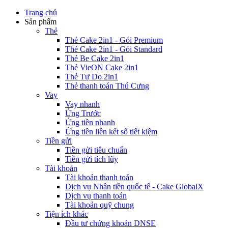
Trang chủ
Sản phẩm
Thẻ
Thẻ Cake 2in1 - Gói Premium
Thẻ Cake 2in1 - Gói Standard
Thẻ Be Cake 2in1
Thẻ VieON Cake 2in1
Thẻ Tự Do 2in1
Thẻ thanh toán Thú Cưng
Vay
Vay nhanh
Ứng Trước
Ứng tiền nhanh
Ứng tiền liên kết sổ tiết kiệm
Tiền gửi
Tiền gửi tiêu chuẩn
Tiền gửi tích lũy
Tài khoản
Tài khoản thanh toán
Dịch vụ Nhận tiền quốc tế - Cake GlobalX
Dịch vụ thanh toán
Tài khoản quỹ chung
Tiện ích khác
Đầu tư chứng khoán DNSE