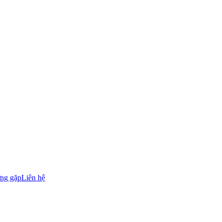
ờng gặp
Liên hệ