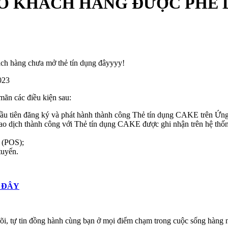
HO KHÁCH HÀNG ĐƯỢC PHÊ
ách hàng chưa mở thẻ tín dụng đâyyyy!
023
ãn các điều kiện sau:
đầu tiên đăng ký và phát hành thành công Thẻ tín dụng CAKE trên 
ao dịch thành công với Thẻ tín dụng CAKE được ghi nhận trên hệ thốn
ẻ (POS);
tuyến.
 ĐÂY
lõi, tự tin đồng hành cùng bạn ở mọi điểm chạm trong cuộc sống hàng n