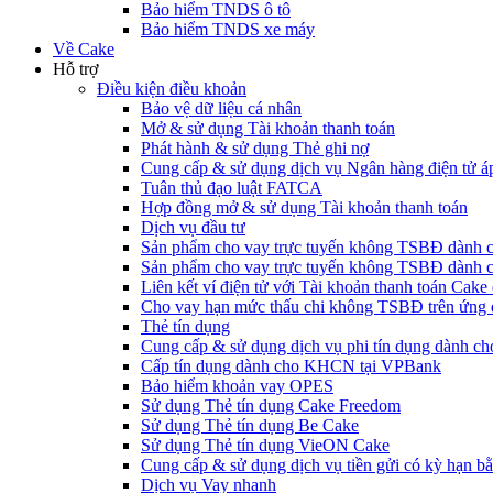
Bảo hiểm TNDS ô tô
Bảo hiểm TNDS xe máy
Về Cake
Hỗ trợ
Điều kiện điều khoản
Bảo vệ dữ liệu cá nhân
Mở & sử dụng Tài khoản thanh toán
Phát hành & sử dụng Thẻ ghi nợ
Cung cấp & sử dụng dịch vụ Ngân hàng điện tử á
Tuân thủ đạo luật FATCA
Hợp đồng mở & sử dụng Tài khoản thanh toán
Dịch vụ đầu tư
Sản phẩm cho vay trực tuyến không TSBĐ dàn
Sản phẩm cho vay trực tuyến không TSBĐ dành 
Liên kết ví điện tử với Tài khoản thanh toán Ca
Cho vay hạn mức thấu chi không TSBĐ trên ứng
Thẻ tín dụng
Cung cấp & sử dụng dịch vụ phi tín dụng dành 
Cấp tín dụng dành cho KHCN tại VPBank
Bảo hiểm khoản vay OPES
Sử dụng Thẻ tín dụng Cake Freedom
Sử dụng Thẻ tín dụng Be Cake
Sử dụng Thẻ tín dụng VieON Cake
Cung cấp & sử dụng dịch vụ tiền gửi có kỳ hạn bằ
Dịch vụ Vay nhanh