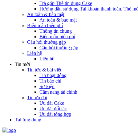
Trả góp Thẻ tín dụng Cake
Hướng dẫn sử dụng Tài khoản thanh toán, Thẻ mở
An toàn & bảo mật
An toàn & bảo mật
Biểu mẫu biểu phí
Thông tin chung
Biểu mẫu biểu phí
Câu hỏi thường gặp
Câu hỏi thường gặp
Liên hệ
Liên hệ
Tin mới
Tin tức & bài viết
Tin hoạt động
Tin báo chí
Sự kiện
Cẩm nang tài chính
Tin ưu đãi
Ưu đãi Cake
Ưu đãi đối tác
Ưu đãi tổng hợp
Tải ứng dụng