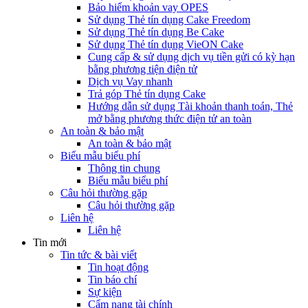
Bảo hiểm khoản vay OPES
Sử dụng Thẻ tín dụng Cake Freedom
Sử dụng Thẻ tín dụng Be Cake
Sử dụng Thẻ tín dụng VieON Cake
Cung cấp & sử dụng dịch vụ tiền gửi có kỳ hạn
bằng phương tiện điện tử
Dịch vụ Vay nhanh
Trả góp Thẻ tín dụng Cake
Hướng dẫn sử dụng Tài khoản thanh toán, Thẻ
mở bằng phương thức điện tử an toàn
An toàn & bảo mật
An toàn & bảo mật
Biểu mẫu biểu phí
Thông tin chung
Biểu mẫu biểu phí
Câu hỏi thường gặp
Câu hỏi thường gặp
Liên hệ
Liên hệ
Tin mới
Tin tức & bài viết
Tin hoạt động
Tin báo chí
Sự kiện
Cẩm nang tài chính