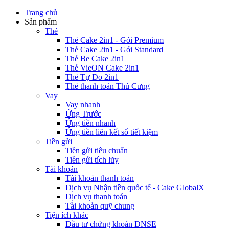
Trang chủ
Sản phẩm
Thẻ
Thẻ Cake 2in1 - Gói Premium
Thẻ Cake 2in1 - Gói Standard
Thẻ Be Cake 2in1
Thẻ VieON Cake 2in1
Thẻ Tự Do 2in1
Thẻ thanh toán Thú Cưng
Vay
Vay nhanh
Ứng Trước
Ứng tiền nhanh
Ứng tiền liên kết sổ tiết kiệm
Tiền gửi
Tiền gửi tiêu chuẩn
Tiền gửi tích lũy
Tài khoản
Tài khoản thanh toán
Dịch vụ Nhận tiền quốc tế - Cake GlobalX
Dịch vụ thanh toán
Tài khoản quỹ chung
Tiện ích khác
Đầu tư chứng khoán DNSE