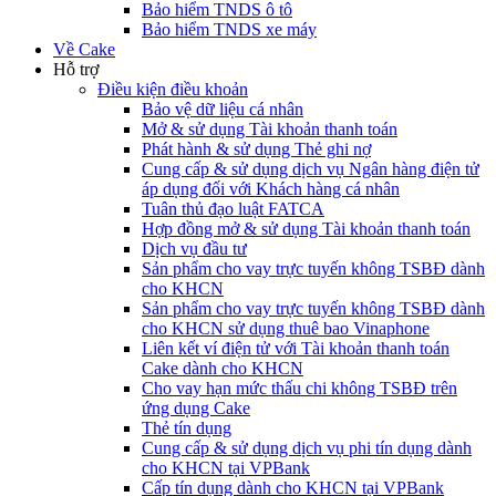
Bảo hiểm TNDS ô tô
Bảo hiểm TNDS xe máy
Về Cake
Hỗ trợ
Điều kiện điều khoản
Bảo vệ dữ liệu cá nhân
Mở & sử dụng Tài khoản thanh toán
Phát hành & sử dụng Thẻ ghi nợ
Cung cấp & sử dụng dịch vụ Ngân hàng điện tử
áp dụng đối với Khách hàng cá nhân
Tuân thủ đạo luật FATCA
Hợp đồng mở & sử dụng Tài khoản thanh toán
Dịch vụ đầu tư
Sản phẩm cho vay trực tuyến không TSBĐ dành
cho KHCN
Sản phẩm cho vay trực tuyến không TSBĐ dành
cho KHCN sử dụng thuê bao Vinaphone
Liên kết ví điện tử với Tài khoản thanh toán
Cake dành cho KHCN
Cho vay hạn mức thấu chi không TSBĐ trên
ứng dụng Cake
Thẻ tín dụng
Cung cấp & sử dụng dịch vụ phi tín dụng dành
cho KHCN tại VPBank
Cấp tín dụng dành cho KHCN tại VPBank