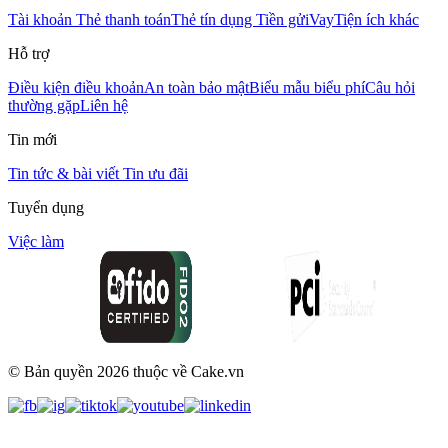
Tài khoản
Thẻ thanh toán
Thẻ tín dụng
Tiền gửi
Vay
Tiện ích khác
Hỗ trợ
Điều kiện điều khoản
An toàn bảo mật
Biểu mẫu biểu phí
Câu hỏi
thường gặp
Liên hệ
Tin mới
Tin tức & bài viết
Tin ưu đãi
Tuyển dụng
Việc làm
© Bản quyền
2026
thuộc về Cake.vn