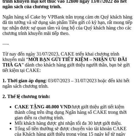
trình khuyến mại kết thúc vào 12h00 ngày 13/07/2022 do hết
ngân sách của chương trình.
Ngân hàng số Cake by VPBank trân trọng cảm ơn Quý khách hàng
đã tin tưởng và sử dụng sản phẩm Tiền gửi có kỳ hạn, rất mong tiếp
tục nhận được sự quan tâm và ủng hộ của Quý khách hàng cho các
chương trình khuyến mãi tiếp theo.
—-
Từ nay đến ngày 31/07/2023, CAKE triển khai chương trình
khuyến mãi “
MỜI BẠN GỬI TIẾT KIỆM – NHẬN ƯU ĐÃI
THẢ GA
” dành cho khách hàng giới thiệu người thân, bạn bè gửi
tiết kiệm tại CAKE:
1.
Thời gian áp dụng
: 03/07/2023 – 31/07/2023 hoặc đến khi hết
ngân sách chương trình.
2. Thể lệ chương trình:
CAKE TẶNG 40.000 VND
/lượt giới thiệu gửi tiết kiệm
thành công trên ứng dụng Ngân hàng số CAKE trong thời
gian diễn ra chương trình.
Mỗi khách hàng được ghi nhận tối đa 30 lượt giới thiệu.
Tổng số tiền thưởng sẽ được chuyển vào tài khoản CAKE
của Khách hàng giới thiệu trong vòng 15 ngày kể từ ngày