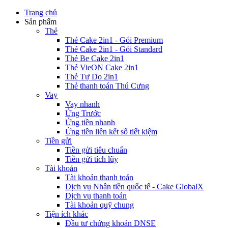
Trang chủ
Sản phẩm
Thẻ
Thẻ Cake 2in1 - Gói Premium
Thẻ Cake 2in1 - Gói Standard
Thẻ Be Cake 2in1
Thẻ VieON Cake 2in1
Thẻ Tự Do 2in1
Thẻ thanh toán Thú Cưng
Vay
Vay nhanh
Ứng Trước
Ứng tiền nhanh
Ứng tiền liên kết sổ tiết kiệm
Tiền gửi
Tiền gửi tiêu chuẩn
Tiền gửi tích lũy
Tài khoản
Tài khoản thanh toán
Dịch vụ Nhận tiền quốc tế - Cake GlobalX
Dịch vụ thanh toán
Tài khoản quỹ chung
Tiện ích khác
Đầu tư chứng khoán DNSE