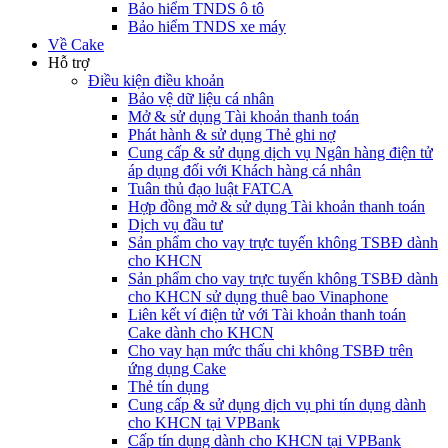
Bảo hiểm TNDS ô tô
Bảo hiểm TNDS xe máy
Về Cake
Hỗ trợ
Điều kiện điều khoản
Bảo vệ dữ liệu cá nhân
Mở & sử dụng Tài khoản thanh toán
Phát hành & sử dụng Thẻ ghi nợ
Cung cấp & sử dụng dịch vụ Ngân hàng điện tử
áp dụng đối với Khách hàng cá nhân
Tuân thủ đạo luật FATCA
Hợp đồng mở & sử dụng Tài khoản thanh toán
Dịch vụ đầu tư
Sản phẩm cho vay trực tuyến không TSBĐ dành
cho KHCN
Sản phẩm cho vay trực tuyến không TSBĐ dành
cho KHCN sử dụng thuê bao Vinaphone
Liên kết ví điện tử với Tài khoản thanh toán
Cake dành cho KHCN
Cho vay hạn mức thấu chi không TSBĐ trên
ứng dụng Cake
Thẻ tín dụng
Cung cấp & sử dụng dịch vụ phi tín dụng dành
cho KHCN tại VPBank
Cấp tín dụng dành cho KHCN tại VPBank