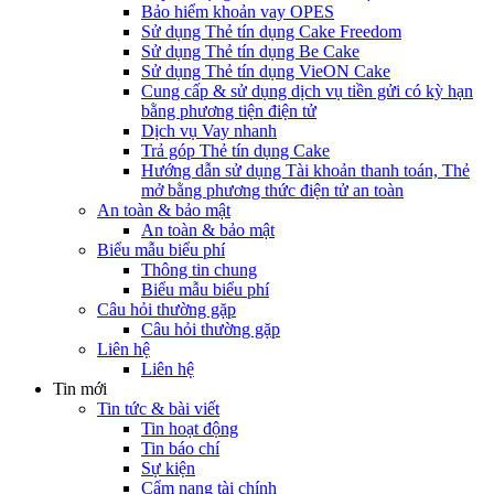
Bảo hiểm khoản vay OPES
Sử dụng Thẻ tín dụng Cake Freedom
Sử dụng Thẻ tín dụng Be Cake
Sử dụng Thẻ tín dụng VieON Cake
Cung cấp & sử dụng dịch vụ tiền gửi có kỳ hạn
bằng phương tiện điện tử
Dịch vụ Vay nhanh
Trả góp Thẻ tín dụng Cake
Hướng dẫn sử dụng Tài khoản thanh toán, Thẻ
mở bằng phương thức điện tử an toàn
An toàn & bảo mật
An toàn & bảo mật
Biểu mẫu biểu phí
Thông tin chung
Biểu mẫu biểu phí
Câu hỏi thường gặp
Câu hỏi thường gặp
Liên hệ
Liên hệ
Tin mới
Tin tức & bài viết
Tin hoạt động
Tin báo chí
Sự kiện
Cẩm nang tài chính