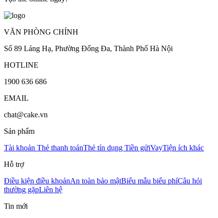
VĂN PHÒNG CHÍNH
Số 89 Láng Hạ, Phường Đống Đa, Thành Phố Hà Nội
HOTLINE
1900 636 686
EMAIL
chat@cake.vn
Sản phẩm
Tài khoản
Thẻ thanh toán
Thẻ tín dụng
Tiền gửi
Vay
Tiện ích khác
Hỗ trợ
Điều kiện điều khoản
An toàn bảo mật
Biểu mẫu biểu phí
Câu hỏi
thường gặp
Liên hệ
Tin mới