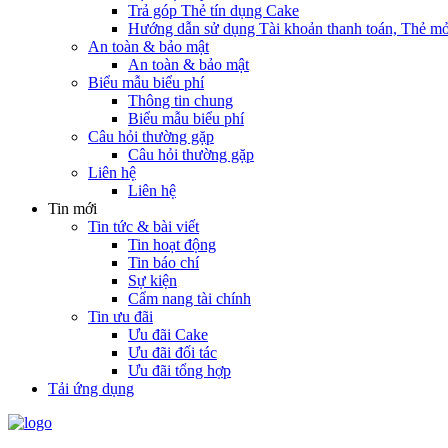
Trả góp Thẻ tín dụng Cake
Hướng dẫn sử dụng Tài khoản thanh toán, Thẻ mở
An toàn & bảo mật
An toàn & bảo mật
Biểu mẫu biểu phí
Thông tin chung
Biểu mẫu biểu phí
Câu hỏi thường gặp
Câu hỏi thường gặp
Liên hệ
Liên hệ
Tin mới
Tin tức & bài viết
Tin hoạt động
Tin báo chí
Sự kiện
Cẩm nang tài chính
Tin ưu đãi
Ưu đãi Cake
Ưu đãi đối tác
Ưu đãi tổng hợp
Tải ứng dụng