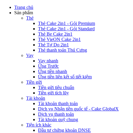
Trang chủ
Sản phẩm
Thẻ
Thẻ Cake 2in1 - Gói Premium
Thẻ Cake 2in1 - Gói Standard
Thẻ Be Cake 2in1
Thẻ VieON Cake 2in1
Thẻ Tự Do 2in1
Thẻ thanh toán Thú Cưng
Vay
Vay nhanh
Ứng Trước
Ứng tiền nhanh
Ứng tiền liên kết sổ tiết kiệm
Tiền gửi
Tiền gửi tiêu chuẩn
Tiền gửi tích lũy
Tài khoản
Tài khoản thanh toán
Dịch vụ Nhận tiền quốc tế - Cake GlobalX
Dịch vụ thanh toán
Tài khoản quỹ chung
Tiện ích khác
Đầu tư chứng khoán DNSE