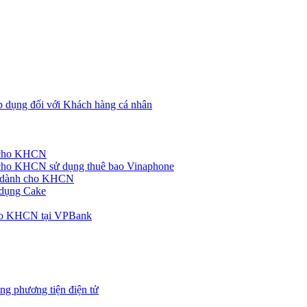
p dụng đối với Khách hàng cá nhân
h cho KHCN
cho KHCN sử dụng thuê bao Vinaphone
ke dành cho KHCN
 dụng Cake
cho KHCN tại VPBank
ng phương tiện điện tử