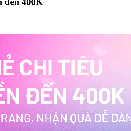
n đến 400K