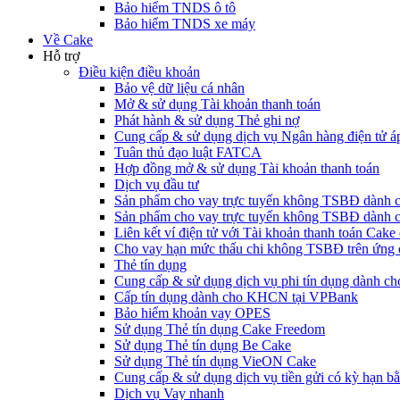
Bảo hiểm TNDS ô tô
Bảo hiểm TNDS xe máy
Về Cake
Hỗ trợ
Điều kiện điều khoản
Bảo vệ dữ liệu cá nhân
Mở & sử dụng Tài khoản thanh toán
Phát hành & sử dụng Thẻ ghi nợ
Cung cấp & sử dụng dịch vụ Ngân hàng điện tử á
Tuân thủ đạo luật FATCA
Hợp đồng mở & sử dụng Tài khoản thanh toán
Dịch vụ đầu tư
Sản phẩm cho vay trực tuyến không TSBĐ dàn
Sản phẩm cho vay trực tuyến không TSBĐ dành 
Liên kết ví điện tử với Tài khoản thanh toán Ca
Cho vay hạn mức thấu chi không TSBĐ trên ứng
Thẻ tín dụng
Cung cấp & sử dụng dịch vụ phi tín dụng dành 
Cấp tín dụng dành cho KHCN tại VPBank
Bảo hiểm khoản vay OPES
Sử dụng Thẻ tín dụng Cake Freedom
Sử dụng Thẻ tín dụng Be Cake
Sử dụng Thẻ tín dụng VieON Cake
Cung cấp & sử dụng dịch vụ tiền gửi có kỳ hạn bằ
Dịch vụ Vay nhanh