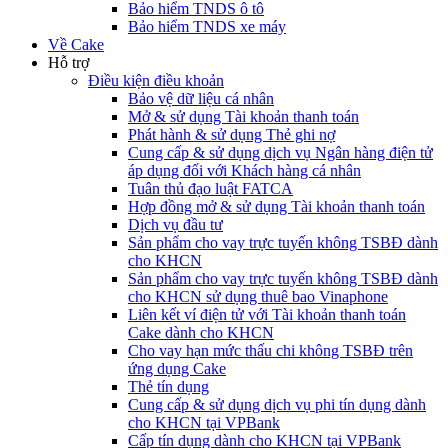
Bảo hiểm TNDS ô tô
Bảo hiểm TNDS xe máy
Về Cake
Hỗ trợ
Điều kiện điều khoản
Bảo vệ dữ liệu cá nhân
Mở & sử dụng Tài khoản thanh toán
Phát hành & sử dụng Thẻ ghi nợ
Cung cấp & sử dụng dịch vụ Ngân hàng điện tử
áp dụng đối với Khách hàng cá nhân
Tuân thủ đạo luật FATCA
Hợp đồng mở & sử dụng Tài khoản thanh toán
Dịch vụ đầu tư
Sản phẩm cho vay trực tuyến không TSBĐ dành
cho KHCN
Sản phẩm cho vay trực tuyến không TSBĐ dành
cho KHCN sử dụng thuê bao Vinaphone
Liên kết ví điện tử với Tài khoản thanh toán
Cake dành cho KHCN
Cho vay hạn mức thấu chi không TSBĐ trên
ứng dụng Cake
Thẻ tín dụng
Cung cấp & sử dụng dịch vụ phi tín dụng dành
cho KHCN tại VPBank
Cấp tín dụng dành cho KHCN tại VPBank