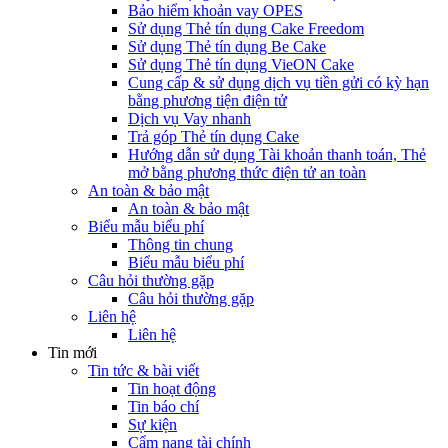
Bảo hiểm khoản vay OPES
Sử dụng Thẻ tín dụng Cake Freedom
Sử dụng Thẻ tín dụng Be Cake
Sử dụng Thẻ tín dụng VieON Cake
Cung cấp & sử dụng dịch vụ tiền gửi có kỳ hạn
bằng phương tiện điện tử
Dịch vụ Vay nhanh
Trả góp Thẻ tín dụng Cake
Hướng dẫn sử dụng Tài khoản thanh toán, Thẻ
mở bằng phương thức điện tử an toàn
An toàn & bảo mật
An toàn & bảo mật
Biểu mẫu biểu phí
Thông tin chung
Biểu mẫu biểu phí
Câu hỏi thường gặp
Câu hỏi thường gặp
Liên hệ
Liên hệ
Tin mới
Tin tức & bài viết
Tin hoạt động
Tin báo chí
Sự kiện
Cẩm nang tài chính