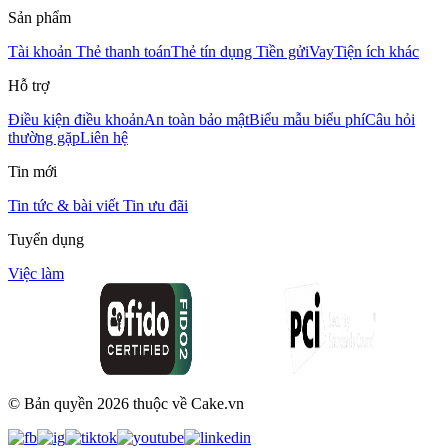
Sản phẩm
Tài khoản
Thẻ thanh toán
Thẻ tín dụng
Tiền gửi
Vay
Tiện ích khác
Hỗ trợ
Điều kiện điều khoản
An toàn bảo mật
Biểu mẫu biểu phí
Câu hỏi
thường gặp
Liên hệ
Tin mới
Tin tức & bài viết
Tin ưu đãi
Tuyển dụng
Việc làm
© Bản quyền
2026
thuộc về Cake.vn