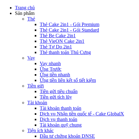
Trang chủ
Sản phẩm
Thẻ
Thẻ Cake 2in1 - Gói Premium
Thẻ Cake 2in1 - Gói Standard
Thẻ Be Cake 2in1
Thẻ VieON Cake 2in1
Thẻ Tự Do 2in1
Thẻ thanh toán Thú Cưng
Vay
Vay nhanh
Ứng Trước
Ứng tiền nhanh
Ứng tiền liên kết sổ tiết kiệm
Tiền gửi
Tiền gửi tiêu chuẩn
Tiền gửi tích lũy
Tài khoản
Tài khoản thanh toán
Dịch vụ Nhận tiền quốc tế - Cake GlobalX
Dịch vụ thanh toán
Tài khoản quỹ chung
Tiện ích khác
Đầu tư chứng khoán DNSE