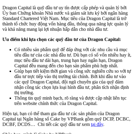
Dragon Capital là quỹ đầu tư uy tín được cấp phép và quản lý bởi
Ủy ban Chứng khoán Nhà nước và giám sát lưu ký bởi ngân hàng
Standard Chartered Việt Nam. Mục tiêu của Dragon Capital là trở
thành tổ chức huy động vốn hàng đầu, thông qua năng lực quản lý
và khả năng mang lại lợi nhuận hấp dẫn cho nhà đầu tư.
Ưu điểm khi lựa chọn các quỹ đầu tư của Dragon Capital:
Có nhiều sản phẩm quỹ để đáp ứng với các nhu cầu và mục
tiêu đầu tư của các nhà đầu tư. Dù bạn có số vốn nhiều hay ít,
mục tiêu đầu tư dài hạn, trung hạn hay ngắn hạn, Dragon
Capital đều mang đến cho bạn sản phẩm phù hợp nhất.
Giúp bạn tiết kiệm thời gian và công sức nghiên cứu so với tự
đầu tư trực tiếp vào thị trường tài chính. Bởi khi đầu tư vào
các quỹ Dragon Capital, đội ngũ chuyên gia của quỹ đảm
nhận công tác chọn lựa loại hình đầu tư, phân tích nhận định
thị trường.
Thông tin quỹ minh bạch, rõ ràng và được cập nhật liên tục
trên website chính thức của Dragon Capital.
Hiện tại, bạn có thể tham gia đầu tư các sản phẩm của Dragon
Capital tại Ngân hàng số Cake by VPBank gồm quỹ DCIP, DCBC,
DCBF, DCDS… Chi tiết các quỹ đầu tư xem
tại đây
.