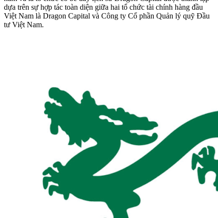
dựa trên sự hợp tác toàn diện giữa hai tổ chức tài chính hàng đầu
Việt Nam là Dragon Capital và Công ty Cổ phần Quản lý quỹ Đầu
tư Việt Nam.