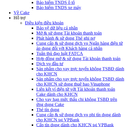
Bảo hiểm TNDS ô tô
Bảo hiểm TNDS xe máy
Về Cake
Hỗ trợ
Điều kiện điều khoản
Bảo vệ dữ liệu cá nhân
Mở & sử dụng Tài khoản thanh toán
Phát hành & sử dụng Thẻ ghi nợ
Cung cấp & sử dụng dịch vụ Ngân hàng điện tử
áp dụng đối với Khách hàng cá nhân
Tuân thủ đạo luật FATCA
Hợp đồng mở & sử dụng Tài khoản thanh toán
Dịch vụ đầu tư
Sản phẩm cho vay trực tuyến không TSBĐ dành
cho KHCN
Sản phẩm cho vay trực tuyến không TSBĐ dành
cho KHCN sử dụng thuê bao Vinaphone
Liên kết ví điện tử với Tài khoản thanh toán
Cake dành cho KHCN
Cho vay hạn mức thấu chi không TSBĐ trên
ứng dụng Cake
Thẻ tín dụng
Cung cấp & sử dụng dịch vụ phi tín dụng dành
cho KHCN tại VPBank
Cấp tín dụng dành cho KHCN tại VPBank