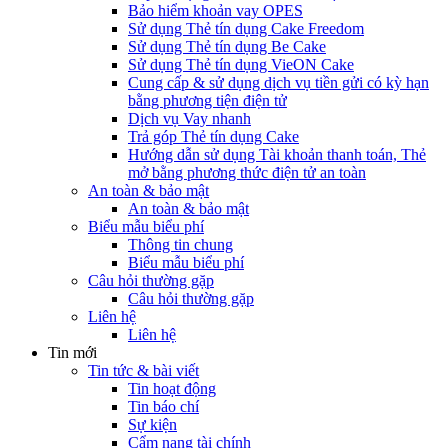
Bảo hiểm khoản vay OPES
Sử dụng Thẻ tín dụng Cake Freedom
Sử dụng Thẻ tín dụng Be Cake
Sử dụng Thẻ tín dụng VieON Cake
Cung cấp & sử dụng dịch vụ tiền gửi có kỳ hạn
bằng phương tiện điện tử
Dịch vụ Vay nhanh
Trả góp Thẻ tín dụng Cake
Hướng dẫn sử dụng Tài khoản thanh toán, Thẻ
mở bằng phương thức điện tử an toàn
An toàn & bảo mật
An toàn & bảo mật
Biểu mẫu biểu phí
Thông tin chung
Biểu mẫu biểu phí
Câu hỏi thường gặp
Câu hỏi thường gặp
Liên hệ
Liên hệ
Tin mới
Tin tức & bài viết
Tin hoạt động
Tin báo chí
Sự kiện
Cẩm nang tài chính