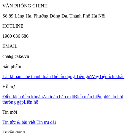
VĂN PHÒNG CHÍNH
Số 89 Láng Hạ, Phường Đống Đa, Thành Phố Hà Nội
HOTLINE
1900 636 686
EMAIL
chat@cake.vn
Sản phẩm
Tài khoản
Thẻ thanh toán
Thẻ tín dụng
Tiền gửi
Vay
Tiện ích khác
Hỗ trợ
Điều kiện điều khoản
An toàn bảo mật
Biểu mẫu biểu phí
Câu hỏi
thường gặp
Liên hệ
Tin mới
Tin tức & bài viết
Tin ưu đãi
Tuyển dụng