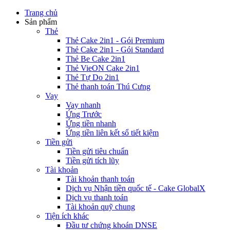
Trang chủ
Sản phẩm
Thẻ
Thẻ Cake 2in1 - Gói Premium
Thẻ Cake 2in1 - Gói Standard
Thẻ Be Cake 2in1
Thẻ VieON Cake 2in1
Thẻ Tự Do 2in1
Thẻ thanh toán Thú Cưng
Vay
Vay nhanh
Ứng Trước
Ứng tiền nhanh
Ứng tiền liên kết sổ tiết kiệm
Tiền gửi
Tiền gửi tiêu chuẩn
Tiền gửi tích lũy
Tài khoản
Tài khoản thanh toán
Dịch vụ Nhận tiền quốc tế - Cake GlobalX
Dịch vụ thanh toán
Tài khoản quỹ chung
Tiện ích khác
Đầu tư chứng khoán DNSE