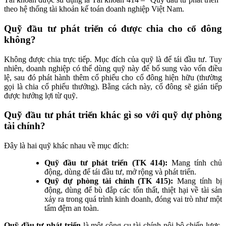
theo hệ thống tài khoản kế toán doanh nghiệp Việt Nam.
Quỹ đầu tư phát triển có được chia cho cổ đông
không?
Không được chia trực tiếp. Mục đích của quỹ là để tái đầu tư. Tuy
nhiên, doanh nghiệp có thể dùng quỹ này để bổ sung vào vốn điều
lệ, sau đó phát hành thêm cổ phiếu cho cổ đông hiện hữu (thường
gọi là chia cổ phiếu thưởng). Bằng cách này, cổ đông sẽ gián tiếp
được hưởng lợi từ quỹ.
Quỹ đầu tư phát triển khác gì so với quỹ dự phòng
tài chính?
Đây là hai quỹ khác nhau về mục đích:
Quỹ đầu tư phát triển (TK 414):
Mang tính chủ
động, dùng để tái đầu tư, mở rộng và phát triển.
Quỹ dự phòng tài chính (TK 415):
Mang tính bị
động, dùng để bù đắp các tổn thất, thiệt hại về tài sản
xảy ra trong quá trình kinh doanh, đóng vai trò như một
tấm đệm an toàn.
Quỹ đầu tư phát triển
là một công cụ tài chính nội bộ chiến lược,