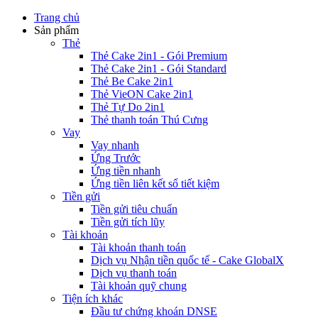
Trang chủ
Sản phẩm
Thẻ
Thẻ Cake 2in1 - Gói Premium
Thẻ Cake 2in1 - Gói Standard
Thẻ Be Cake 2in1
Thẻ VieON Cake 2in1
Thẻ Tự Do 2in1
Thẻ thanh toán Thú Cưng
Vay
Vay nhanh
Ứng Trước
Ứng tiền nhanh
Ứng tiền liên kết sổ tiết kiệm
Tiền gửi
Tiền gửi tiêu chuẩn
Tiền gửi tích lũy
Tài khoản
Tài khoản thanh toán
Dịch vụ Nhận tiền quốc tế - Cake GlobalX
Dịch vụ thanh toán
Tài khoản quỹ chung
Tiện ích khác
Đầu tư chứng khoán DNSE