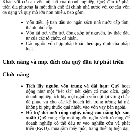
Khác với cơ cấu vốn nội bộ của doanh nghiệp, Quỹ đầu tư phát
triển địa phương là một định chế tài chính nhà nước với cơ cấu vốn
đa dạng và quy mô lớn hơn nhiều, bao gồm:
Vốn điều lệ ban đầu do ngân sách nhà nước cấp tỉnh,
thành phố cấp.
Vốn tài trợ, viện trợ, đóng góp tự nguyện, ủy thác đầu
tư của các tổ chức, cá nhân.
Các nguồn vốn hợp pháp khác theo quy định của pháp
luật.
Chức năng và mục đích của quỹ đầu tư phát triển
Chức năng
Tích lũy nguồn vốn trung và dài hạn:
Quỹ hoạt
động như một "két sắt" tiết kiệm có mục đích, giúp
doanh nghiệp tích lũy một nguồn vốn nội tại vững chắc
để phục vụ cho các kế hoạch lớn trong tương lai mà
không bị phụ thuộc quá nhiều vào vốn vay bên ngoài.
Hỗ trợ đổi mới công nghệ, nâng cao năng lực sản
xuất:
Quỹ cung cấp một nguồn ngân sách rõ ràng để
doanh nghiệp có thể đầu tư vào nghiên cứu và phát
triển (R&D), mua sắm máy móc, trang thiết bị hiện đại,