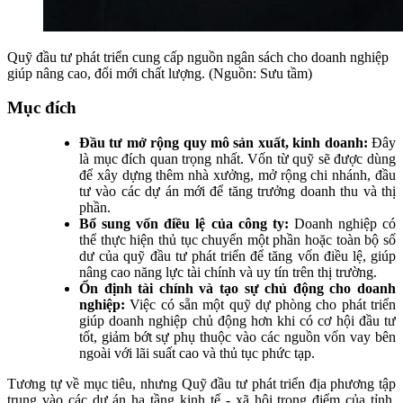
Quỹ đầu tư phát triển cung cấp nguồn ngân sách cho doanh nghiệp
giúp nâng cao, đổi mới chất lượng. (Nguồn: Sưu tầm)
Mục đích
Đầu tư mở rộng quy mô sản xuất, kinh doanh:
Đây
là mục đích quan trọng nhất. Vốn từ quỹ sẽ được dùng
để xây dựng thêm nhà xưởng, mở rộng chi nhánh, đầu
tư vào các dự án mới để tăng trưởng doanh thu và thị
phần.
Bổ sung vốn điều lệ của công ty:
Doanh nghiệp có
thể thực hiện thủ tục chuyển một phần hoặc toàn bộ số
dư của quỹ đầu tư phát triển để tăng vốn điều lệ, giúp
nâng cao năng lực tài chính và uy tín trên thị trường.
Ổn định tài chính và tạo sự chủ động cho doanh
nghiệp:
Việc có sẵn một quỹ dự phòng cho phát triển
giúp doanh nghiệp chủ động hơn khi có cơ hội đầu tư
tốt, giảm bớt sự phụ thuộc vào các nguồn vốn vay bên
ngoài với lãi suất cao và thủ tục phức tạp.
Tương tự về mục tiêu, nhưng Quỹ đầu tư phát triển địa phương tập
trung vào các dự án hạ tầng kinh tế - xã hội trọng điểm của tỉnh,