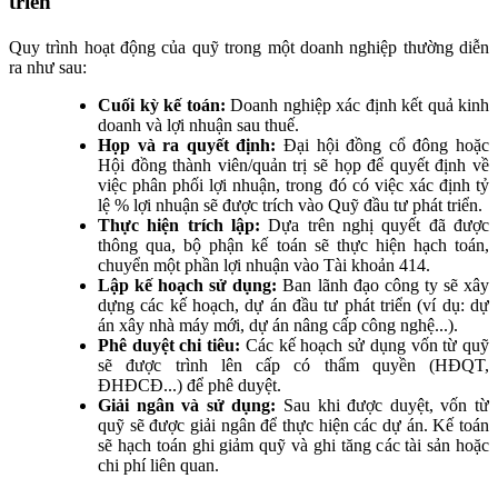
triển
Quy trình hoạt động của quỹ trong một doanh nghiệp thường diễn
ra như sau:
Cuối kỳ kế toán:
Doanh nghiệp xác định kết quả kinh
doanh và lợi nhuận sau thuế.
Họp và ra quyết định:
Đại hội đồng cổ đông hoặc
Hội đồng thành viên/quản trị sẽ họp để quyết định về
việc phân phối lợi nhuận, trong đó có việc xác định tỷ
lệ % lợi nhuận sẽ được trích vào Quỹ đầu tư phát triển.
Thực hiện trích lập:
Dựa trên nghị quyết đã được
thông qua, bộ phận kế toán sẽ thực hiện hạch toán,
chuyển một phần lợi nhuận vào Tài khoản 414.
Lập kế hoạch sử dụng:
Ban lãnh đạo công ty sẽ xây
dựng các kế hoạch, dự án đầu tư phát triển (ví dụ: dự
án xây nhà máy mới, dự án nâng cấp công nghệ...).
Phê duyệt chi tiêu:
Các kế hoạch sử dụng vốn từ quỹ
sẽ được trình lên cấp có thẩm quyền (HĐQT,
ĐHĐCĐ...) để phê duyệt.
Giải ngân và sử dụng:
Sau khi được duyệt, vốn từ
quỹ sẽ được giải ngân để thực hiện các dự án. Kế toán
sẽ hạch toán ghi giảm quỹ và ghi tăng các tài sản hoặc
chi phí liên quan.