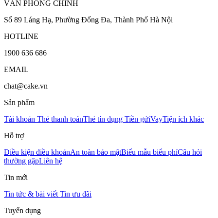
VĂN PHÒNG CHÍNH
Số 89 Láng Hạ, Phường Đống Đa, Thành Phố Hà Nội
HOTLINE
1900 636 686
EMAIL
chat@cake.vn
Sản phẩm
Tài khoản
Thẻ thanh toán
Thẻ tín dụng
Tiền gửi
Vay
Tiện ích khác
Hỗ trợ
Điều kiện điều khoản
An toàn bảo mật
Biểu mẫu biểu phí
Câu hỏi
thường gặp
Liên hệ
Tin mới
Tin tức & bài viết
Tin ưu đãi
Tuyển dụng