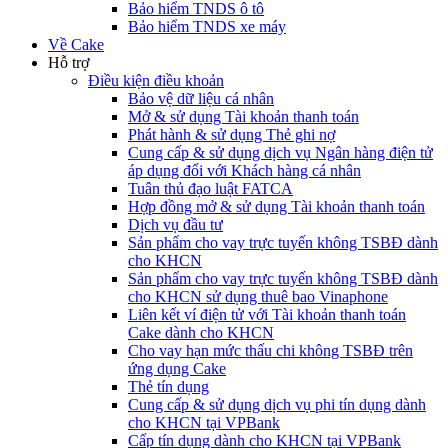
Bảo hiểm TNDS ô tô
Bảo hiểm TNDS xe máy
Về Cake
Hỗ trợ
Điều kiện điều khoản
Bảo vệ dữ liệu cá nhân
Mở & sử dụng Tài khoản thanh toán
Phát hành & sử dụng Thẻ ghi nợ
Cung cấp & sử dụng dịch vụ Ngân hàng điện tử
áp dụng đối với Khách hàng cá nhân
Tuân thủ đạo luật FATCA
Hợp đồng mở & sử dụng Tài khoản thanh toán
Dịch vụ đầu tư
Sản phẩm cho vay trực tuyến không TSBĐ dành
cho KHCN
Sản phẩm cho vay trực tuyến không TSBĐ dành
cho KHCN sử dụng thuê bao Vinaphone
Liên kết ví điện tử với Tài khoản thanh toán
Cake dành cho KHCN
Cho vay hạn mức thấu chi không TSBĐ trên
ứng dụng Cake
Thẻ tín dụng
Cung cấp & sử dụng dịch vụ phi tín dụng dành
cho KHCN tại VPBank
Cấp tín dụng dành cho KHCN tại VPBank