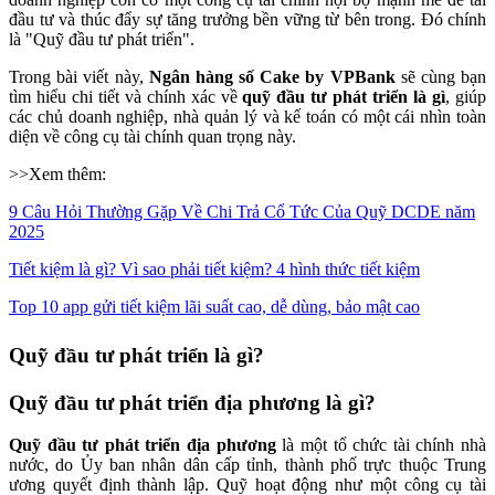
đầu tư và thúc đẩy sự tăng trưởng bền vững từ bên trong. Đó chính
là "Quỹ đầu tư phát triển".
Trong bài viết này,
Ngân hàng số Cake by VPBank
sẽ cùng bạn
tìm hiểu chi tiết và chính xác về
quỹ đầu tư phát triển là gì
, giúp
các chủ doanh nghiệp, nhà quản lý và kế toán có một cái nhìn toàn
diện về công cụ tài chính quan trọng này.
>>Xem thêm:
9 Câu Hỏi Thường Gặp Về Chi Trả Cổ Tức Của Quỹ DCDE năm
2025
Tiết kiệm là gì? Vì sao phải tiết kiệm? 4 hình thức tiết kiệm
Top 10 app gửi tiết kiệm lãi suất cao, dễ dùng, bảo mật cao
Quỹ đầu tư phát triển là gì?
Quỹ đầu tư phát triển địa phương là gì?
Quỹ đầu tư phát triển địa phương
là một tổ chức tài chính nhà
nước, do Ủy ban nhân dân cấp tỉnh, thành phố trực thuộc Trung
ương quyết định thành lập. Quỹ hoạt động như một công cụ tài