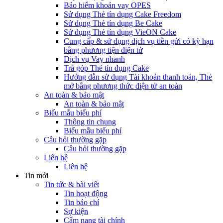
Bảo hiểm khoản vay OPES
Sử dụng Thẻ tín dụng Cake Freedom
Sử dụng Thẻ tín dụng Be Cake
Sử dụng Thẻ tín dụng VieON Cake
Cung cấp & sử dụng dịch vụ tiền gửi có kỳ hạn
bằng phương tiện điện tử
Dịch vụ Vay nhanh
Trả góp Thẻ tín dụng Cake
Hướng dẫn sử dụng Tài khoản thanh toán, Thẻ
mở bằng phương thức điện tử an toàn
An toàn & bảo mật
An toàn & bảo mật
Biểu mẫu biểu phí
Thông tin chung
Biểu mẫu biểu phí
Câu hỏi thường gặp
Câu hỏi thường gặp
Liên hệ
Liên hệ
Tin mới
Tin tức & bài viết
Tin hoạt động
Tin báo chí
Sự kiện
Cẩm nang tài chính