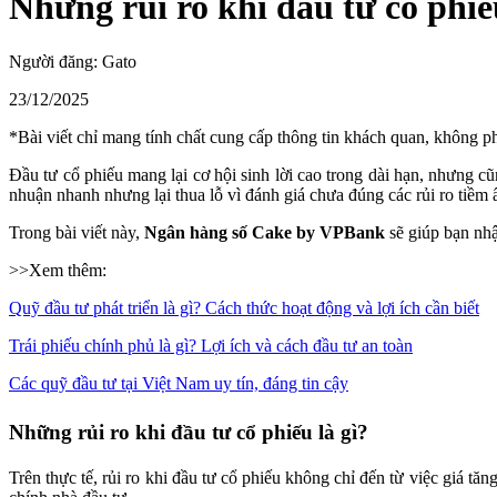
Những rủi ro khi đầu tư cổ phi
Người đăng:
Gato
23/12/2025
*Bài viết chỉ mang tính chất cung cấp thông tin khách quan, không phả
Đầu tư cổ phiếu mang lại cơ hội sinh lời cao trong dài hạn, nhưng c
nhuận nhanh nhưng lại thua lỗ vì đánh giá chưa đúng các rủi ro tiềm ẩ
Trong bài viết này,
Ngân hàng số Cake by VPBank
sẽ giúp bạn nhậ
>>Xem thêm:
Quỹ đầu tư phát triển là gì? Cách thức hoạt động và lợi ích cần biết
Trái phiếu chính phủ là gì? Lợi ích và cách đầu tư an toàn
Các quỹ đầu tư tại Việt Nam uy tín, đáng tin cậy
Những rủi ro khi đầu tư cổ phiếu là gì?
Trên thực tế, rủi ro khi đầu tư cổ phiếu không chỉ đến từ việc giá t