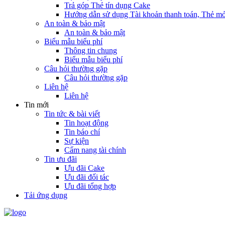
Trả góp Thẻ tín dụng Cake
Hướng dẫn sử dụng Tài khoản thanh toán, Thẻ mở
An toàn & bảo mật
An toàn & bảo mật
Biểu mẫu biểu phí
Thông tin chung
Biểu mẫu biểu phí
Câu hỏi thường gặp
Câu hỏi thường gặp
Liên hệ
Liên hệ
Tin mới
Tin tức & bài viết
Tin hoạt động
Tin báo chí
Sự kiện
Cẩm nang tài chính
Tin ưu đãi
Ưu đãi Cake
Ưu đãi đối tác
Ưu đãi tổng hợp
Tải ứng dụng