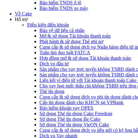
Bảo hiểm TNDS ô tô
Bảo hiểm TNDS xe máy
Về Cake
Hỗ trợ
Điều kiện điều khoản
Bảo vệ dữ liệu cá nhân
Mở & sử dụng Tài khoản thanh toán
Phát hành & sử dụng Thẻ ghi nợ
Cung cấp & sử dụng dịch vụ Ngân hàng điện tử á
Tuân thủ đạo luật FATCA
Hợp đồng mở & sử dụng Tài khoản thanh toán
Dịch vụ đầu tư
Sản phẩm cho vay trực tuyến không TSBĐ dàn
Sản phẩm cho vay trực tuyến không TSBĐ dành 
Liên kết ví điện tử với Tài khoản thanh toán Ca
Cho vay hạn mức thấu chi không TSBĐ trên ứng
Thẻ tín dụng
Cung cấp & sử dụng dịch vụ phi tín dụng dành 
Cấp tín dụng dành cho KHCN tại VPBank
Bảo hiểm khoản vay OPES
Sử dụng Thẻ tín dụng Cake Freedom
Sử dụng Thẻ tín dụng Be Cake
Sử dụng Thẻ tín dụng VieON Cake
Cung cấp & sử dụng dịch vụ tiền gửi có kỳ hạn bằ
Dịch vụ Vay nhanh