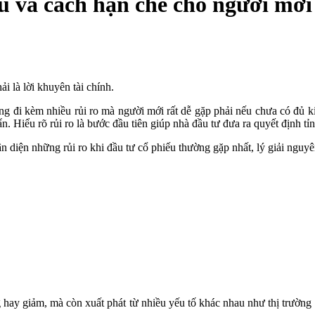
ếu và cách hạn chế cho người mới
i là lời khuyên tài chính.
ũng đi kèm nhiều rủi ro mà người mới rất dễ gặp phải nếu chưa có đủ k
n. Hiểu rõ rủi ro là bước đầu tiên giúp nhà đầu tư đưa ra quyết định t
n diện những rủi ro khi đầu tư cổ phiếu thường gặp nhất, lý giải nguy
ăng hay giảm, mà còn xuất phát từ nhiều yếu tố khác nhau như thị trườn