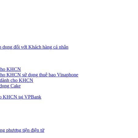
p dụng đối với Khách hàng cá nhân
h cho KHCN
cho KHCN sử dụng thuê bao Vinaphone
ke dành cho KHCN
 dụng Cake
cho KHCN tại VPBank
ng phương tiện điện tử