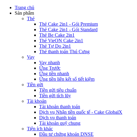
Trang chủ
Sản phẩm
Thẻ
Thẻ Cake 2in1 - Gói Premium
Thẻ Cake 2in1 - Gói Standard
Thẻ Be Cake 2in1
Thẻ VieON Cake 2in1
Thẻ Tự Do 2in1
Thẻ thanh toán Thú Cưng
Vay
Vay nhanh
Ứng Trước
Ứng tiền nhanh
Ứng tiền liên kết sổ tiết kiệm
Tiền gửi
Tiền gửi tiêu chuẩn
Tiền gửi tích lũy
Tài khoản
Tài khoản thanh toán
Dịch vụ Nhận tiền quốc tế - Cake GlobalX
Dịch vụ thanh toán
Tài khoản quỹ chung
Tiện ích khác
Đầu tư chứng khoán DNSE