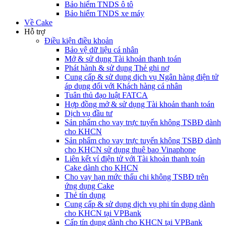
Bảo hiểm TNDS ô tô
Bảo hiểm TNDS xe máy
Về Cake
Hỗ trợ
Điều kiện điều khoản
Bảo vệ dữ liệu cá nhân
Mở & sử dụng Tài khoản thanh toán
Phát hành & sử dụng Thẻ ghi nợ
Cung cấp & sử dụng dịch vụ Ngân hàng điện tử
áp dụng đối với Khách hàng cá nhân
Tuân thủ đạo luật FATCA
Hợp đồng mở & sử dụng Tài khoản thanh toán
Dịch vụ đầu tư
Sản phẩm cho vay trực tuyến không TSBĐ dành
cho KHCN
Sản phẩm cho vay trực tuyến không TSBĐ dành
cho KHCN sử dụng thuê bao Vinaphone
Liên kết ví điện tử với Tài khoản thanh toán
Cake dành cho KHCN
Cho vay hạn mức thấu chi không TSBĐ trên
ứng dụng Cake
Thẻ tín dụng
Cung cấp & sử dụng dịch vụ phi tín dụng dành
cho KHCN tại VPBank
Cấp tín dụng dành cho KHCN tại VPBank