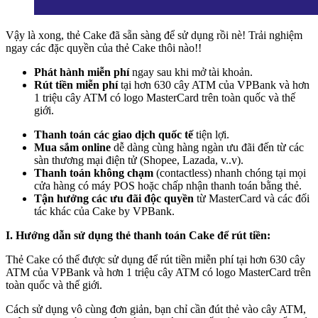
Vậy là xong, thẻ Cake đã sẵn sàng để sử dụng rồi nè! Trải nghiệm
ngay các đặc quyền của thẻ Cake thôi nào!!
Phát hành miễn phí
ngay sau khi mở tài khoản.
Rút tiền miễn phí
tại hơn 630 cây ATM của VPBank và hơn
1 triệu cây ATM có logo MasterCard trên toàn quốc và thế
giới.
Thanh toán các giao dịch quốc tế
tiện lợi.
Mua sắm online
dễ dàng cùng hàng ngàn ưu đãi đến từ các
sàn thương mại điện tử (Shopee, Lazada, v..v).
Thanh toán không chạm
(contactless) nhanh chóng tại mọi
cửa hàng có máy POS hoặc chấp nhận thanh toán bằng thẻ.
Tận hưởng các ưu đãi độc quyền
từ MasterCard và các đối
tác khác của Cake by VPBank.
I. Hướng dẫn sử dụng thẻ thanh toán Cake để rút tiền:
Thẻ Cake có thể được sử dụng để rút tiền miễn phí tại hơn 630 cây
ATM của VPBank và hơn 1 triệu cây ATM có logo MasterCard trên
toàn quốc và thế giới.
Cách sử dụng vô cùng đơn giản, bạn chỉ cần đút thẻ vào cây ATM,