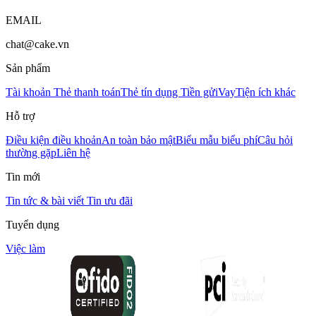
EMAIL
chat@cake.vn
Sản phẩm
Tài khoản
Thẻ thanh toán
Thẻ tín dụng
Tiền gửi
Vay
Tiện ích khác
Hỗ trợ
Điều kiện điều khoản
An toàn bảo mật
Biểu mẫu biểu phí
Câu hỏi
thường gặp
Liên hệ
Tin mới
Tin tức & bài viết
Tin ưu đãi
Tuyển dụng
Việc làm