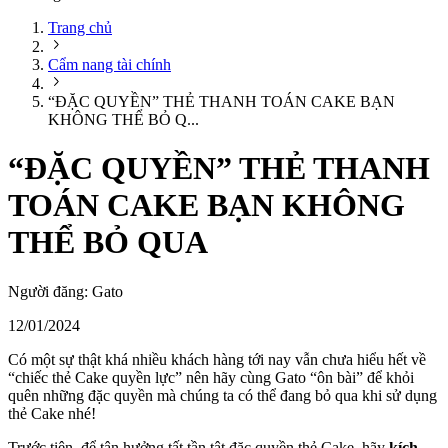
Trang chủ
Cẩm nang tài chính
“ĐẶC QUYỀN” THẺ THANH TOÁN CAKE BẠN
KHÔNG THỂ BỎ Q...
“ĐẶC QUYỀN” THẺ THANH
TOÁN CAKE BẠN KHÔNG
THỂ BỎ QUA
Người đăng:
Gato
12/01/2024
Có một sự thật khá nhiều khách hàng tới nay vẫn chưa hiểu hết về
“chiếc thẻ Cake quyền lực” nên hãy cùng Gato “ôn bài” để khỏi
quên những đặc quyền mà chúng ta có thể đang bỏ qua khi sử dụng
thẻ Cake nhé!
Trước tiên, để tận hưởng tất tần tật đặc quyền thẻ Cake, hãy
kích