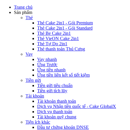
Trang chủ
Sản phẩm
Thẻ
Thẻ Cake 2in1 - Gói Premium
Thẻ Cake 2in1 - Gói Standard
Thẻ Be Cake 2in1
Thẻ VieON Cake 2in1
Thẻ Tự Do 2in1
Thẻ thanh toán Thú Cưng
Vay
Vay nhanh
Ứng Trước
Ứng tiền nhanh
Ứng tiền liên kết sổ tiết kiệm
Tiền gửi
Tiền gửi tiêu chuẩn
Tiền gửi tích lũy
Tài khoản
Tài khoản thanh toán
Dịch vụ Nhận tiền quốc tế - Cake GlobalX
Dịch vụ thanh toán
Tài khoản quỹ chung
Tiện ích khác
Đầu tư chứng khoán DNSE