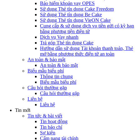
Bảo hiểm khoản vay OPES
Sử dụng Thẻ tín dụng Cake Freedom
Sử dụng Thẻ tín dụng Be Cake
Sử dụng Thẻ tín dụng VieON Cake
Cung cấp & sử dụng dịch vụ tiền gửi có kỳ hạn
bằng phương tiện điện tử
Dịch vụ Vay nhanh
Trả góp Thẻ tín dụng Cake
Hướng dẫn sử dụng Tài khoản thanh toán, Thẻ
mở bằng phương thức điện tử an toàn
An toàn & bảo mật
An toàn & bảo mật
Biểu mẫu biểu phí
Thông tin chung
Biểu mẫu biểu phí
Câu hỏi thường gặp
Câu hỏi thường gặp
Liên hệ
Liên hệ
Tin mới
Tin tức & bài viết
Tin hoạt động
Tin báo chí
Sự kiện
Cẩm nang tài chính