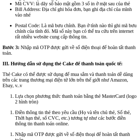
Mã CVV: là dãy số bảo mật gồm 3 số in ở mặt sau của thẻ
Bill Address: Địa chỉ ghi hóa đơn, bạn ghi địa chỉ của mình
vào nhé
Postal Code: Là mã bưu chính. Bạn ở tỉnh nào thì ghi mã bưu
chính của tỉnh đó. Mã số này bạn có thể tra cứu trên internet
rất nhiều website cung cấp thông tin.
Bước 3:
Nhập mã OTP được gửi về số điện thoại để hoàn tất thanh
toán.
III. Hướng dẫn sử dụng thẻ Cake để thanh toán quốc tế:
Thẻ Cake có thể được sử dụng để mua sắm và thanh toán dễ dàng
trên các trang thương mại điện tử lớn trên thế giới như Amazon,
Ebay, v..v
Lựa chọn phương thức thanh toán bằng thẻ MasterCard (logo
2 hình tròn)
Điền thông tin thẻ theo yêu cầu (Họ và tên chủ thẻ, Số thẻ,
Thời hạn thẻ, số CVC, etc.) tương tự như các bước điền
thông tin thanh toán online.
Nhập mã OTP được gửi về số điện thoại để hoàn tất thanh
toán.