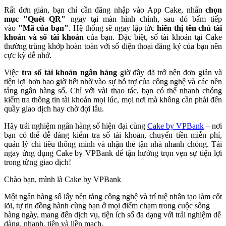
Rất đơn giản, bạn chỉ cần đăng nhập vào App Cake, nhấn
chọn
mục "Quét QR"
ngay tại màn hình chính, sau đó bấm tiếp
vào
"Mã của bạn"
. Hệ thống sẽ ngay lập tức
hiển thị tên chủ tài
khoản và số tài khoản
của bạn. Đặc biệt, số tài khoản tại Cake
thường trùng khớp hoàn toàn với số điện thoại đăng ký của bạn nên
cực kỳ dễ nhớ.
Việc
tra số tài khoản ngân hàng
giờ đây đã trở nên đơn giản và
tiện lợi hơn bao giờ hết nhờ vào sự hỗ trợ của công nghệ và các nền
tảng ngân hàng số. Chỉ với vài thao tác, bạn có thể nhanh chóng
kiểm tra thông tin tài khoản mọi lúc, mọi nơi mà không cần phải đến
quầy giao dịch hay chờ đợi lâu.
Hãy trải nghiệm ngân hàng số hiện đại cùng
Cake by VPBank
– nơi
bạn có thể dễ dàng kiểm tra số tài khoản, chuyển tiền miễn phí,
quản lý chi tiêu thông minh và nhận thẻ tận nhà nhanh chóng. Tải
ngay ứng dụng Cake by VPBank để tận hưởng trọn vẹn sự tiện lợi
trong từng giao dịch!
Chào bạn, mình là Cake by VPBank
Một ngân hàng số lấy nền tảng công nghệ và trí tuệ nhân tạo làm cốt
lõi, tự tin đồng hành cùng bạn ở mọi điểm chạm trong cuộc sống
hàng ngày, mang đến dịch vụ, tiện ích số đa dạng với trải nghiệm dễ
dàng, nhanh, tiện và liền mạch.