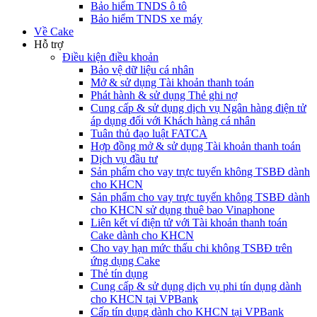
Bảo hiểm TNDS ô tô
Bảo hiểm TNDS xe máy
Về Cake
Hỗ trợ
Điều kiện điều khoản
Bảo vệ dữ liệu cá nhân
Mở & sử dụng Tài khoản thanh toán
Phát hành & sử dụng Thẻ ghi nợ
Cung cấp & sử dụng dịch vụ Ngân hàng điện tử
áp dụng đối với Khách hàng cá nhân
Tuân thủ đạo luật FATCA
Hợp đồng mở & sử dụng Tài khoản thanh toán
Dịch vụ đầu tư
Sản phẩm cho vay trực tuyến không TSBĐ dành
cho KHCN
Sản phẩm cho vay trực tuyến không TSBĐ dành
cho KHCN sử dụng thuê bao Vinaphone
Liên kết ví điện tử với Tài khoản thanh toán
Cake dành cho KHCN
Cho vay hạn mức thấu chi không TSBĐ trên
ứng dụng Cake
Thẻ tín dụng
Cung cấp & sử dụng dịch vụ phi tín dụng dành
cho KHCN tại VPBank
Cấp tín dụng dành cho KHCN tại VPBank