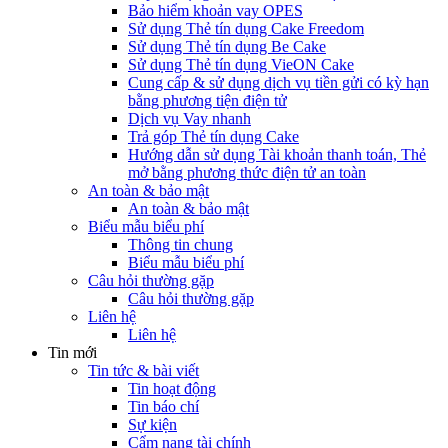
Bảo hiểm khoản vay OPES
Sử dụng Thẻ tín dụng Cake Freedom
Sử dụng Thẻ tín dụng Be Cake
Sử dụng Thẻ tín dụng VieON Cake
Cung cấp & sử dụng dịch vụ tiền gửi có kỳ hạn
bằng phương tiện điện tử
Dịch vụ Vay nhanh
Trả góp Thẻ tín dụng Cake
Hướng dẫn sử dụng Tài khoản thanh toán, Thẻ
mở bằng phương thức điện tử an toàn
An toàn & bảo mật
An toàn & bảo mật
Biểu mẫu biểu phí
Thông tin chung
Biểu mẫu biểu phí
Câu hỏi thường gặp
Câu hỏi thường gặp
Liên hệ
Liên hệ
Tin mới
Tin tức & bài viết
Tin hoạt động
Tin báo chí
Sự kiện
Cẩm nang tài chính