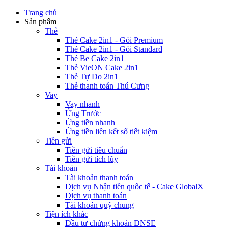
Trang chủ
Sản phẩm
Thẻ
Thẻ Cake 2in1 - Gói Premium
Thẻ Cake 2in1 - Gói Standard
Thẻ Be Cake 2in1
Thẻ VieON Cake 2in1
Thẻ Tự Do 2in1
Thẻ thanh toán Thú Cưng
Vay
Vay nhanh
Ứng Trước
Ứng tiền nhanh
Ứng tiền liên kết sổ tiết kiệm
Tiền gửi
Tiền gửi tiêu chuẩn
Tiền gửi tích lũy
Tài khoản
Tài khoản thanh toán
Dịch vụ Nhận tiền quốc tế - Cake GlobalX
Dịch vụ thanh toán
Tài khoản quỹ chung
Tiện ích khác
Đầu tư chứng khoán DNSE