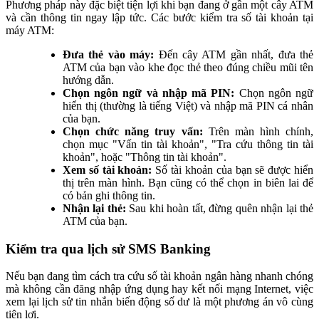
Phương pháp này đặc biệt tiện lợi khi bạn đang ở gần một cây ATM
và cần thông tin ngay lập tức. Các bước kiểm tra số tài khoản tại
máy ATM:
Đưa thẻ vào máy:
Đến cây ATM gần nhất, đưa thẻ
ATM của bạn vào khe đọc thẻ theo đúng chiều mũi tên
hướng dẫn.
Chọn ngôn ngữ và nhập mã PIN:
Chọn ngôn ngữ
hiển thị (thường là tiếng Việt) và nhập mã PIN cá nhân
của bạn.
Chọn chức năng truy vấn:
Trên màn hình chính,
chọn mục "Vấn tin tài khoản", "Tra cứu thông tin tài
khoản", hoặc "Thông tin tài khoản".
Xem số tài khoản:
Số tài khoản của bạn sẽ được hiển
thị trên màn hình. Bạn cũng có thể chọn in biên lai để
có bản ghi thông tin.
Nhận lại thẻ:
Sau khi hoàn tất, đừng quên nhận lại thẻ
ATM của bạn.
Kiểm tra qua lịch sử SMS Banking
Nếu bạn đang tìm cách tra cứu số tài khoản ngân hàng nhanh chóng
mà không cần đăng nhập ứng dụng hay kết nối mạng Internet, việc
xem lại lịch sử tin nhắn biến động số dư là một phương án vô cùng
tiện lợi.