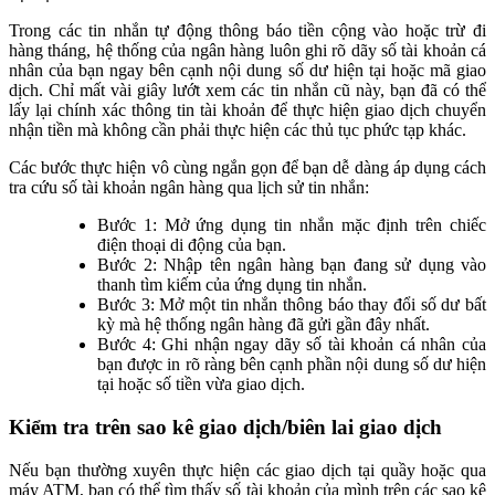
Trong các tin nhắn tự động thông báo tiền cộng vào hoặc trừ đi
hàng tháng, hệ thống của ngân hàng luôn ghi rõ dãy số tài khoản cá
nhân của bạn ngay bên cạnh nội dung số dư hiện tại hoặc mã giao
dịch. Chỉ mất vài giây lướt xem các tin nhắn cũ này, bạn đã có thể
lấy lại chính xác thông tin tài khoản để thực hiện giao dịch chuyển
nhận tiền mà không cần phải thực hiện các thủ tục phức tạp khác.
Các bước thực hiện vô cùng ngắn gọn để bạn dễ dàng áp dụng cách
tra cứu số tài khoản ngân hàng qua lịch sử tin nhắn:
Bước 1: Mở ứng dụng tin nhắn mặc định trên chiếc
điện thoại di động của bạn.
Bước 2: Nhập tên ngân hàng bạn đang sử dụng vào
thanh tìm kiếm của ứng dụng tin nhắn.
Bước 3: Mở một tin nhắn thông báo thay đổi số dư bất
kỳ mà hệ thống ngân hàng đã gửi gần đây nhất.
Bước 4: Ghi nhận ngay dãy số tài khoản cá nhân của
bạn được in rõ ràng bên cạnh phần nội dung số dư hiện
tại hoặc số tiền vừa giao dịch.
Kiểm tra trên sao kê giao dịch/biên lai giao dịch
Nếu bạn thường xuyên thực hiện các giao dịch tại quầy hoặc qua
máy ATM, bạn có thể tìm thấy số tài khoản của mình trên các sao kê