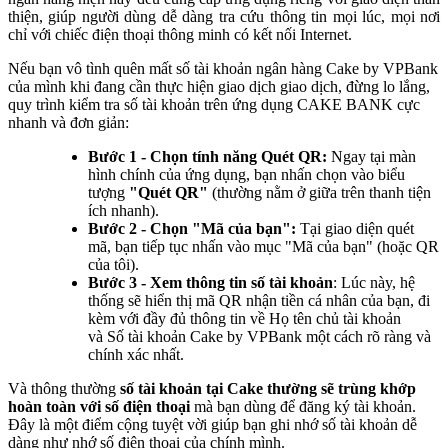
thiện, giúp người dùng dễ dàng tra cứu thông tin mọi lúc, mọi nơi
chỉ với chiếc điện thoại thông minh có kết nối Internet.
Nếu bạn vô tình quên mất số tài khoản ngân hàng Cake by VPBank
của mình khi đang cần thực hiện giao dịch giao dịch, đừng lo lắng,
quy trình kiểm tra số tài khoản trên ứng dụng CAKE BANK cực
nhanh và đơn giản:
Bước 1 - Chọn tính năng Quét QR:
Ngay tại màn
hình chính của ứng dụng, bạn nhấn chọn vào biểu
tượng
"Quét QR"
(thường nằm ở giữa trên thanh tiện
ích nhanh).
Bước 2 - Chọn "Mã của bạn":
Tại giao diện quét
mã, bạn tiếp tục nhấn vào mục "Mã của bạn" (hoặc QR
của tôi).
Bước 3 - Xem thông tin số tài khoản
: Lúc này, hệ
thống sẽ hiển thị mã QR nhận tiền cá nhân của bạn, đi
kèm với đầy đủ thông tin về Họ tên chủ tài khoản
và Số tài khoản Cake by VPBank một cách rõ ràng và
chính xác nhất.
Và thông thường
số tài khoản tại Cake thường sẽ trùng khớp
hoàn toàn với số điện thoại
mà bạn dùng để đăng ký tài khoản.
Đây là một điểm cộng tuyệt vời giúp bạn ghi nhớ số tài khoản dễ
dàng như nhớ số điện thoại của chính mình.