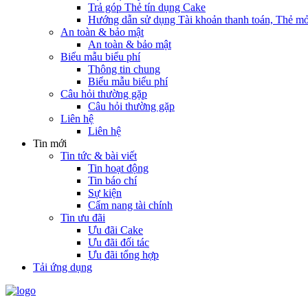
Trả góp Thẻ tín dụng Cake
Hướng dẫn sử dụng Tài khoản thanh toán, Thẻ mở
An toàn & bảo mật
An toàn & bảo mật
Biểu mẫu biểu phí
Thông tin chung
Biểu mẫu biểu phí
Câu hỏi thường gặp
Câu hỏi thường gặp
Liên hệ
Liên hệ
Tin mới
Tin tức & bài viết
Tin hoạt động
Tin báo chí
Sự kiện
Cẩm nang tài chính
Tin ưu đãi
Ưu đãi Cake
Ưu đãi đối tác
Ưu đãi tổng hợp
Tải ứng dụng