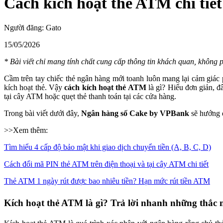
Cách kích hoạt thẻ ATM chi tiết
Người đăng:
Gato
15/05/2026
* Bài viết chỉ mang tính chất cung cấp thông tin khách quan, không ph
Cầm trên tay chiếc thẻ ngân hàng mới toanh luôn mang lại cảm giác 
kích hoạt thẻ. Vậy
cách kích hoạt thẻ ATM
là gì? Hiểu đơn giản, đ
tại cây ATM hoặc quẹt thẻ thanh toán tại các cửa hàng.
Trong bài viết dưới đây,
Ngân hàng số Cake by VPBank
sẽ hướng 
>>Xem thêm:
Tìm hiểu 4 cấp độ bảo mật khi giao dịch chuyển tiền (A, B, C, D)
Cách đổi mã PIN thẻ ATM trên điện thoại và tại cây ATM chi tiết
Thẻ ATM 1 ngày rút được bao nhiêu tiền? Hạn mức rút tiền ATM
Kích hoạt thẻ ATM là gì? Trả lời nhanh những thắc 