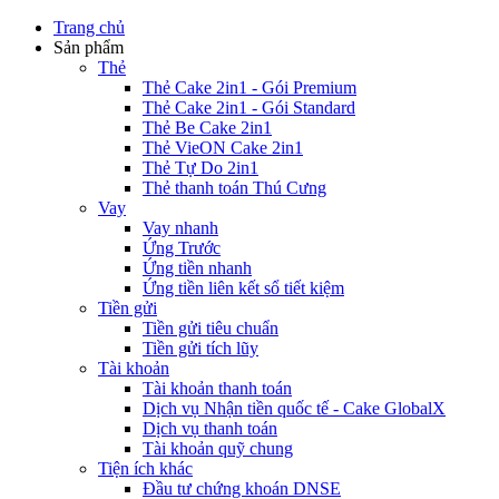
Trang chủ
Sản phẩm
Thẻ
Thẻ Cake 2in1 - Gói Premium
Thẻ Cake 2in1 - Gói Standard
Thẻ Be Cake 2in1
Thẻ VieON Cake 2in1
Thẻ Tự Do 2in1
Thẻ thanh toán Thú Cưng
Vay
Vay nhanh
Ứng Trước
Ứng tiền nhanh
Ứng tiền liên kết sổ tiết kiệm
Tiền gửi
Tiền gửi tiêu chuẩn
Tiền gửi tích lũy
Tài khoản
Tài khoản thanh toán
Dịch vụ Nhận tiền quốc tế - Cake GlobalX
Dịch vụ thanh toán
Tài khoản quỹ chung
Tiện ích khác
Đầu tư chứng khoán DNSE