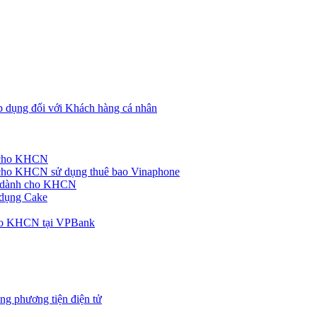
p dụng đối với Khách hàng cá nhân
h cho KHCN
cho KHCN sử dụng thuê bao Vinaphone
ke dành cho KHCN
 dụng Cake
cho KHCN tại VPBank
ng phương tiện điện tử