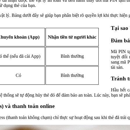
 đã nhận được thẻ vật lý an toàn và tiến hành thay đổi mã PIN tạm t
sử dụng thẻ của bạn.
 lý. Bảng dưới đây sẽ giúp bạn phân biệt rõ quyền lợi khi thực hiện gi
Tại sao
huyển khoản (App)
Nhận tiền từ người khác
Đảm bảo
Mã PIN tạ
ó thể (nếu đã cài App)
Bình thường
tuyệt đối
sang mã PI
tài sản.
Có
Bình thường
Tránh t
Hầu hết c
ệ thống sẽ tự động hủy thẻ đó để đảm bảo an toàn. Lúc này, bạn sẽ phải
s) và thanh toán online
s (thanh toán không chạm) chỉ thực sự hoạt động sau khi thẻ đã trải q