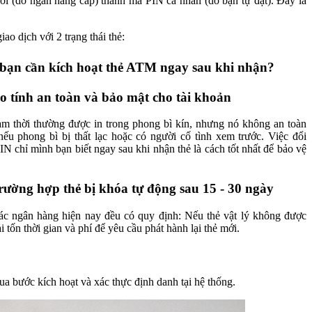
hời (do ngân hàng cấp) thành mã PIN cá nhân (do bạn tự đặt). Đây là
ao dịch với 2 trạng thái thẻ:
 bạn cần kích hoạt thẻ ATM ngay sau khi nhận?
 tính an toàn và bảo mật cho tài khoản
m thời thường được in trong phong bì kín, nhưng nó không an toàn
 nếu phong bì bị thất lạc hoặc có người cố tình xem trước. Việc đổi
N chỉ mình bạn biết ngay sau khi nhận thẻ là cách tốt nhất để bảo vệ
rường hợp thẻ bị khóa tự động sau 15 - 30 ngày
ác ngân hàng hiện nay đều có quy định: Nếu thẻ vật lý không được
 tốn thời gian và phí để yêu cầu phát hành lại thẻ mới.
ua bước kích hoạt và xác thực định danh tại hệ thống.