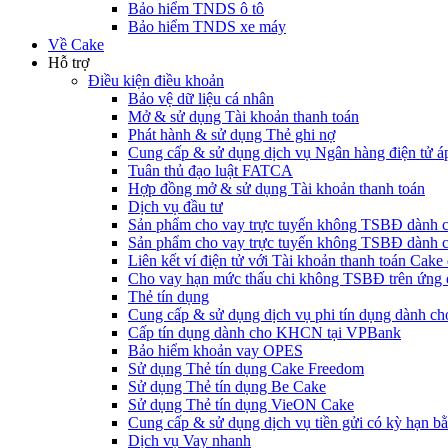
Bảo hiểm TNDS ô tô
Bảo hiểm TNDS xe máy
Về Cake
Hỗ trợ
Điều kiện điều khoản
Bảo vệ dữ liệu cá nhân
Mở & sử dụng Tài khoản thanh toán
Phát hành & sử dụng Thẻ ghi nợ
Cung cấp & sử dụng dịch vụ Ngân hàng điện tử á
Tuân thủ đạo luật FATCA
Hợp đồng mở & sử dụng Tài khoản thanh toán
Dịch vụ đầu tư
Sản phẩm cho vay trực tuyến không TSBĐ dàn
Sản phẩm cho vay trực tuyến không TSBĐ dành 
Liên kết ví điện tử với Tài khoản thanh toán Ca
Cho vay hạn mức thấu chi không TSBĐ trên ứng
Thẻ tín dụng
Cung cấp & sử dụng dịch vụ phi tín dụng dành 
Cấp tín dụng dành cho KHCN tại VPBank
Bảo hiểm khoản vay OPES
Sử dụng Thẻ tín dụng Cake Freedom
Sử dụng Thẻ tín dụng Be Cake
Sử dụng Thẻ tín dụng VieON Cake
Cung cấp & sử dụng dịch vụ tiền gửi có kỳ hạn bằ
Dịch vụ Vay nhanh