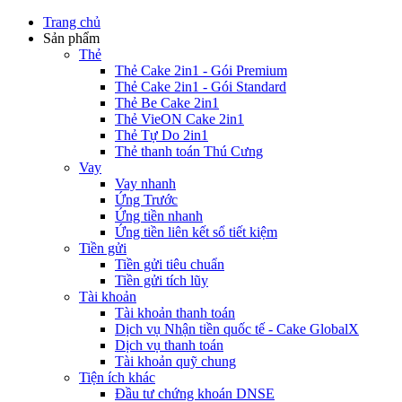
Trang chủ
Sản phẩm
Thẻ
Thẻ Cake 2in1 - Gói Premium
Thẻ Cake 2in1 - Gói Standard
Thẻ Be Cake 2in1
Thẻ VieON Cake 2in1
Thẻ Tự Do 2in1
Thẻ thanh toán Thú Cưng
Vay
Vay nhanh
Ứng Trước
Ứng tiền nhanh
Ứng tiền liên kết sổ tiết kiệm
Tiền gửi
Tiền gửi tiêu chuẩn
Tiền gửi tích lũy
Tài khoản
Tài khoản thanh toán
Dịch vụ Nhận tiền quốc tế - Cake GlobalX
Dịch vụ thanh toán
Tài khoản quỹ chung
Tiện ích khác
Đầu tư chứng khoán DNSE