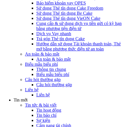
Bảo hiểm khoản vay OPES
Sử dụng Thẻ tín dụng Cake Freedom
Sử dụng Thẻ tín dụng Be Cake
Sử dụng Thẻ tín dụng VieON Cake
Cung cấp & sử dụng dịch vụ tiền gửi có kỳ hạn
bằng phương tiện điện tử
Dịch vụ Vay nhanh
Trả góp Thẻ tín dụng Cake
Hướng dẫn sử dụng Tài khoản thanh toán, Thẻ
mở bằng phương thức điện tử an toàn
An toàn & bảo mật
An toàn & bảo mật
Biểu mẫu biểu phí
Thông tin chung
Biểu mẫu biểu phí
Câu hỏi thường gặp
Câu hỏi thường gặp
Liên hệ
Liên hệ
Tin mới
Tin tức & bài viết
Tin hoạt động
Tin báo chí
Sự kiện
Cẩm nang tài chính