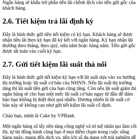
Ngân hàng sẽ khấu trừ phần tiền lãi chênh lệch vào tiền gửi gốc của
khách hàng.
2.6. Tiết kiệm trả lãi định kỳ
Đây là hình thức gửi tiền tiết kiệm có kỳ hạn. Khách hàng sẽ được
nhận tiền lãi theo kỳ hạn đã ký kết với ngân hàng. Kỳ hạn nhận lãi
thường theo tháng, theo quý, nửa năm hoặc hàng năm. Tiền gửi gốc
được tất toán vào cuối kỳ hạn.
2.
7. Gửi tiết kiệm lãi suất thả nổi
Đây là hình thức gửi tiết kiệm kỳ hạn với lãi suất dựa vào xu hướng
thị trường hoặc lãi suất cơ bản của NHNN. Nếu lãi suất thị trường
tăng thì lãi suất tiền gửi của bạn cũng tăng. Còn nếu lãi suất giảm thì
ngân hàng sẽ cho bạn một mức lãi suất cơ bản ngay từ đầu để đảm
bảo bạn không bị thiệt thòi quá nhiều. Đương nhiên là lãi suất cơ
bản này sẽ không cao như gửi tiết kiệm lãi suất cố định.
Chào bạn, mình là Cake by VPBank
Một ngân hàng số lấy nền tảng công nghệ và trí tuệ nhân tạo làm cốt
lõi, tự tin đồng hành cùng bạn ở mọi điểm chạm trong cuộc sống
hàng ngày, mang đến dịch vụ, tiện ích số đa dạng với trải nghiệm dễ