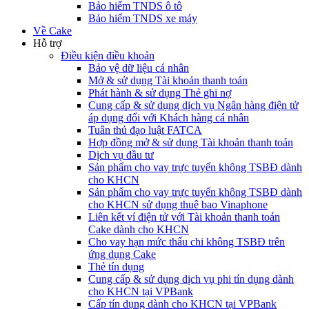
Bảo hiểm TNDS ô tô
Bảo hiểm TNDS xe máy
Về Cake
Hỗ trợ
Điều kiện điều khoản
Bảo vệ dữ liệu cá nhân
Mở & sử dụng Tài khoản thanh toán
Phát hành & sử dụng Thẻ ghi nợ
Cung cấp & sử dụng dịch vụ Ngân hàng điện tử
áp dụng đối với Khách hàng cá nhân
Tuân thủ đạo luật FATCA
Hợp đồng mở & sử dụng Tài khoản thanh toán
Dịch vụ đầu tư
Sản phẩm cho vay trực tuyến không TSBĐ dành
cho KHCN
Sản phẩm cho vay trực tuyến không TSBĐ dành
cho KHCN sử dụng thuê bao Vinaphone
Liên kết ví điện tử với Tài khoản thanh toán
Cake dành cho KHCN
Cho vay hạn mức thấu chi không TSBĐ trên
ứng dụng Cake
Thẻ tín dụng
Cung cấp & sử dụng dịch vụ phi tín dụng dành
cho KHCN tại VPBank
Cấp tín dụng dành cho KHCN tại VPBank