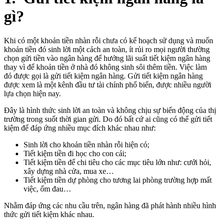
gì?
Khi có một khoản tiền nhàn rỗi chưa có kế hoạch sử dụng và muốn
khoản tiền đó sinh lời một cách an toàn, ít rủi ro mọi người thường
chọn gửi tiền vào ngân hàng để hưởng lãi suất tiết kiệm ngân hàng
thay vì để khoản tiền ở nhà đó không sinh sôi thêm tiền. Việc làm
đó được gọi là gửi tiết kiệm ngân hàng. Gửi tiết kiệm ngân hàng
được xem là một kênh đầu tư tài chính phổ biến, được nhiều người
lựa chọn hiện nay.
Đây là hình thức sinh lời an toàn và không chịu sự biến động của thị
trường trong suốt thời gian gửi. Do đó bất cứ ai cũng có thể gửi tiết
kiệm để đáp ứng nhiều mục đích khác nhau như:
Sinh lời cho khoản tiền nhàn rỗi hiện có;
Tiết kiệm tiền đi học cho con cái;
Tiết kiệm tiền để chi tiêu cho các mục tiêu lớn như: cưới hỏi,
xây dựng nhà cửa, mua xe…
Tiết kiệm tiền dự phòng cho tương lai phòng trường hợp mất
việc, ốm đau…
Nhằm đáp ứng các nhu cầu trên, ngân hàng đã phát hành nhiều hình
thức gửi tiết kiệm khác nhau.