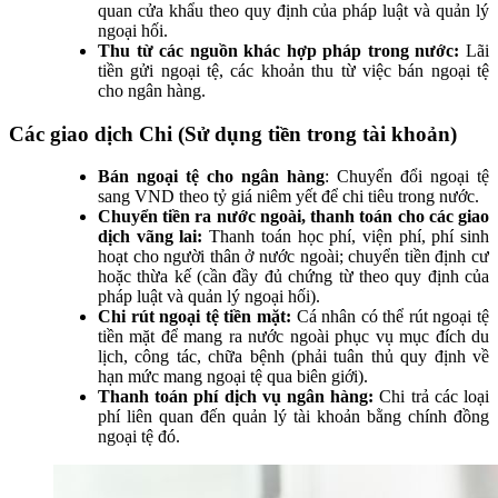
quan cửa khẩu theo quy định của pháp luật và quản lý
ngoại hối.
Thu từ các nguồn khác hợp pháp trong nước:
Lãi
tiền gửi ngoại tệ, các khoản thu từ việc bán ngoại tệ
cho ngân hàng.
Các giao dịch Chi (Sử dụng tiền trong tài khoản)
Bán ngoại tệ cho ngân hàng
: Chuyển đổi ngoại tệ
sang VND theo tỷ giá niêm yết để chi tiêu trong nước.
Chuyển tiền ra nước ngoài, thanh toán cho các giao
dịch vãng lai:
Thanh toán học phí, viện phí, phí sinh
hoạt cho người thân ở nước ngoài; chuyển tiền định cư
hoặc thừa kế (cần đầy đủ chứng từ theo quy định của
pháp luật và quản lý ngoại hối).
Chi rút ngoại tệ tiền mặt:
Cá nhân có thể rút ngoại tệ
tiền mặt để mang ra nước ngoài phục vụ mục đích du
lịch, công tác, chữa bệnh (phải tuân thủ quy định về
hạn mức mang ngoại tệ qua biên giới).
Thanh toán phí dịch vụ ngân hàng:
Chi trả các loại
phí liên quan đến quản lý tài khoản bằng chính đồng
ngoại tệ đó.