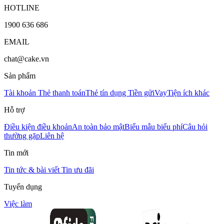
HOTLINE
1900 636 686
EMAIL
chat@cake.vn
Sản phẩm
Tài khoản
Thẻ thanh toán
Thẻ tín dụng
Tiền gửi
Vay
Tiện ích khác
Hỗ trợ
Điều kiện điều khoản
An toàn bảo mật
Biểu mẫu biểu phí
Câu hỏi
thường gặp
Liên hệ
Tin mới
Tin tức & bài viết
Tin ưu đãi
Tuyển dụng
Việc làm