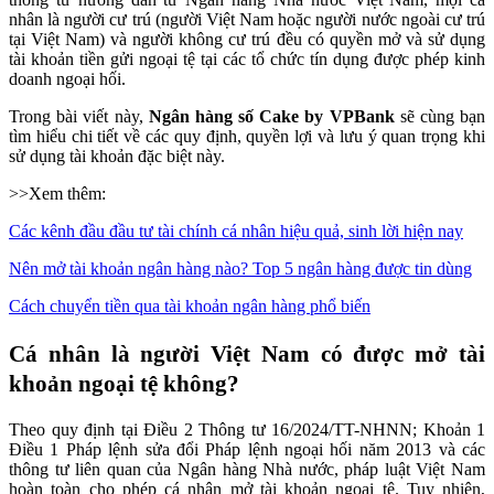
nhân là người cư trú (người Việt Nam hoặc người nước ngoài cư trú
tại Việt Nam) và người không cư trú đều có quyền mở và sử dụng
tài khoản tiền gửi ngoại tệ tại các tổ chức tín dụng được phép kinh
doanh ngoại hối.
Trong bài viết này,
Ngân hàng số Cake by VPBank
sẽ cùng bạn
tìm hiểu chi tiết về các quy định, quyền lợi và lưu ý quan trọng khi
sử dụng tài khoản đặc biệt này.
>>Xem thêm:
Các kênh đầu đầu tư tài chính cá nhân hiệu quả, sinh lời hiện nay
Nên mở tài khoản ngân hàng nào? Top 5 ngân hàng được tin dùng
Cách chuyển tiền qua tài khoản ngân hàng phổ biến
Cá nhân là người Việt Nam có được mở tài
khoản ngoại tệ không?
Theo quy định tại Điều 2 Thông tư 16/2024/TT-NHNN; Khoản 1
Điều 1 Pháp lệnh sửa đổi Pháp lệnh ngoại hối năm 2013 và các
thông tư liên quan của Ngân hàng Nhà nước, pháp luật Việt Nam
hoàn toàn cho phép cá nhân mở tài khoản ngoại tệ. Tuy nhiên,