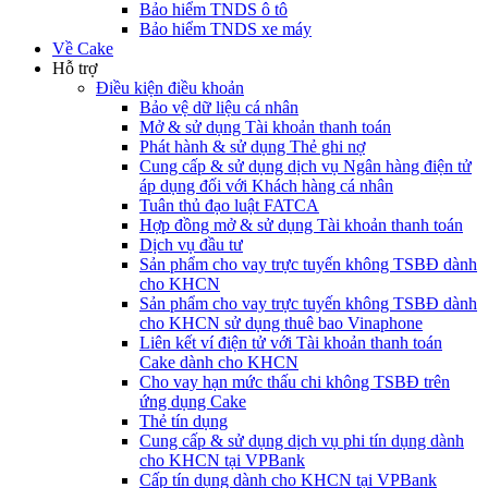
Bảo hiểm TNDS ô tô
Bảo hiểm TNDS xe máy
Về Cake
Hỗ trợ
Điều kiện điều khoản
Bảo vệ dữ liệu cá nhân
Mở & sử dụng Tài khoản thanh toán
Phát hành & sử dụng Thẻ ghi nợ
Cung cấp & sử dụng dịch vụ Ngân hàng điện tử
áp dụng đối với Khách hàng cá nhân
Tuân thủ đạo luật FATCA
Hợp đồng mở & sử dụng Tài khoản thanh toán
Dịch vụ đầu tư
Sản phẩm cho vay trực tuyến không TSBĐ dành
cho KHCN
Sản phẩm cho vay trực tuyến không TSBĐ dành
cho KHCN sử dụng thuê bao Vinaphone
Liên kết ví điện tử với Tài khoản thanh toán
Cake dành cho KHCN
Cho vay hạn mức thấu chi không TSBĐ trên
ứng dụng Cake
Thẻ tín dụng
Cung cấp & sử dụng dịch vụ phi tín dụng dành
cho KHCN tại VPBank
Cấp tín dụng dành cho KHCN tại VPBank