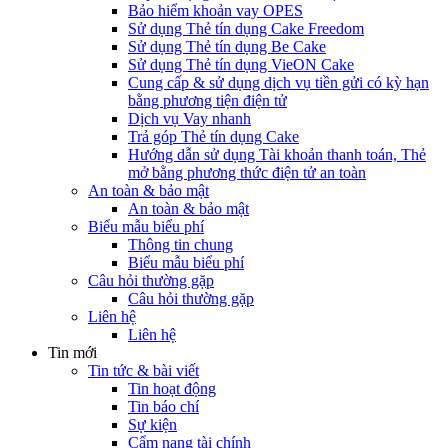
Bảo hiểm khoản vay OPES
Sử dụng Thẻ tín dụng Cake Freedom
Sử dụng Thẻ tín dụng Be Cake
Sử dụng Thẻ tín dụng VieON Cake
Cung cấp & sử dụng dịch vụ tiền gửi có kỳ hạn
bằng phương tiện điện tử
Dịch vụ Vay nhanh
Trả góp Thẻ tín dụng Cake
Hướng dẫn sử dụng Tài khoản thanh toán, Thẻ
mở bằng phương thức điện tử an toàn
An toàn & bảo mật
An toàn & bảo mật
Biểu mẫu biểu phí
Thông tin chung
Biểu mẫu biểu phí
Câu hỏi thường gặp
Câu hỏi thường gặp
Liên hệ
Liên hệ
Tin mới
Tin tức & bài viết
Tin hoạt động
Tin báo chí
Sự kiện
Cẩm nang tài chính