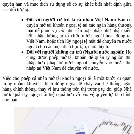
quyền hạn và mục đích sử dụng sẽ có sự khác biệt nhất định giữa
các đối tượng:
Đối với người cư trú là cá nhân Việt Nam:
Bạn có
quyền mở tài khoản ngoại tệ tại các ngân hàng thương
mại để phục vụ các nhu cầu hợp pháp như nhận kiều
hối, nhận lương từ tổ chức nước ngoài hoạt động tại
Việt Nam, hoặc tích lũy ngoại tệ mặt để chuyển ra nước
ngoài cho các mục đích học tập, chữa bệnh.
Đối với người không cư trú (Người nước ngoài):
Họ
cũng được phép mở tài khoản để quản lý nguồn thu
nhập hợp pháp từ nước ngoài chuyển vào hoặc thu
nhập tại Việt Nam để chuyển về nước.
Việc cho phép cá nhân mở tài khoản ngoại tệ là một bước đi quan
trọng nhằm khuyến khích dòng ngoại tệ chảy vào hệ thống ngân
hàng chính thống, thay vì lưu thông trên thị trường tự do, giúp Nhà
nước quản lý ngoại hối hiệu quả hơn và bảo vệ quyền lợi tài chính
cho bạn.