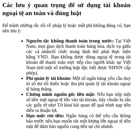
Các lưu ý quan trọng để sử dụng tài khoản
ngoại tệ an toàn và đúng luật
Để tránh những rắc rối về pháp lý hoặc mất phí không đáng có, bạn
nên lưu ý:
Nguyên tắc không thanh toán trong nước:
Tại Việt
Nam, mọi giao dịch thanh toán hàng hóa, dịch vụ giữa
các cá nhân/tổ chức trong lãnh thổ phải thực hiện
bằng VND. Bạn không được dùng ngoại tệ trong tài
khoản để thanh toán trực tiếp cho người khác tại Việt
Nam (trừ một số trường hợp đặc biệt được NHNN cấp
phép).
Phí quản lý tài khoản:
Một số ngân hàng yêu cầu duy
trì số dư tối thiểu hoặc thu phí quản lý tài khoản ngoại
tệ hàng tháng.
Chứng minh nguồn gốc tiền mặt:
Nếu bạn nộp một
số tiền mặt ngoại tệ lớn vào tài khoản, hãy chuẩn bị sẵn
các giấy tờ như Tờ khai hải quan để quá trình nạp tiền
diễn ra thuận lợi.
Hạn mức rút tiền:
Ngân hàng có thể yêu cầu thông
báo trước nếu bạn muốn rút một lượng lớn ngoại tệ tiền
mặt để đảm bảo nguồn cung tiền tại chi nhánh.