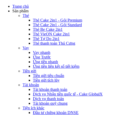
Trang chủ
Sản phẩm
Thẻ
Thẻ Cake 2in1 - Gói Premium
Thẻ Cake 2in1 - Gói Standard
Thẻ Be Cake 2in1
Thẻ VieON Cake 2in1
Thẻ Tự Do 2in1
Thẻ thanh toán Thú Cưng
Vay
Vay nhanh
Ứng Trước
Ứng tiền nhanh
Ứng tiền liên kết sổ tiết kiệm
Tiền gửi
Tiền gửi tiêu chuẩn
Tiền gửi tích lũy
Tài khoản
Tài khoản thanh toán
Dịch vụ Nhận tiền quốc tế - Cake GlobalX
Dịch vụ thanh toán
Tài khoản quỹ chung
Tiện ích khác
Đầu tư chứng khoán DNSE