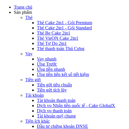
Trang chủ
Sản phẩm
Thẻ
Thẻ Cake 2in1 - Gói Premium
Thẻ Cake 2in1 - Gói Standard
Thẻ Be Cake 2in1
Thẻ VieON Cake 2in1
Thẻ Tự Do 2in1
Thẻ thanh toán Thú Cưng
Vay
Vay nhanh
Ứng Trước
Ứng tiền nhanh
Ứng tiền liên kết sổ tiết kiệm
Tiền gửi
Tiền gửi tiêu chuẩn
Tiền gửi tích lũy
Tài khoản
Tài khoản thanh toán
Dịch vụ Nhận tiền quốc tế - Cake GlobalX
Dịch vụ thanh toán
Tài khoản quỹ chung
Tiện ích khác
Đầu tư chứng khoán DNSE