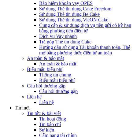
Bảo hiểm khoản vay OPES
Sử dụng Thẻ tín dụng Cake Freedom
Sử dụng Thẻ tín dụng Be Cake
Sử dụng Thẻ tín dụng VieON Cake
Cung cấp & sử dụng dịch vụ tiền gửi có kỳ hạn
bằng phương tiện điện tử
Dịch vụ Vay nhanh
Trả góp Thẻ tín dụng Cake
Hướng dẫn sử dụng Tài khoản thanh toán, Thẻ
mở bằng phương thức điện tử an toàn
An toàn & bảo mật
An toàn & bảo mật
Biểu mẫu biểu phí
Thông tin chung
Biểu mẫu biểu phí
Câu hỏi thường gặp
Câu hỏi thường gặp
Liên hệ
Liên hệ
Tin mới
Tin tức & bài viết
Tin hoạt động
Tin báo chí
Sự kiện
Cẩm nang tài chính