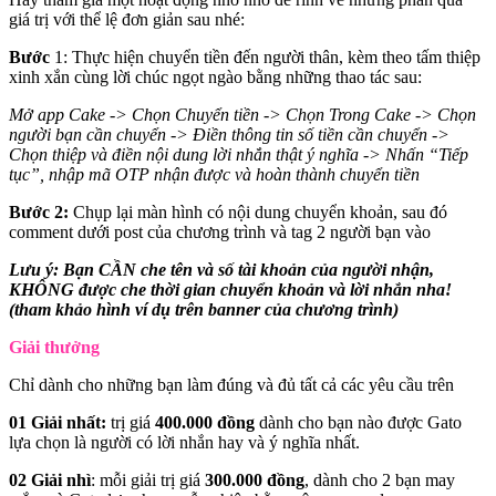
giá trị với thể lệ đơn giản sau nhé:
Bước
1: Thực hiện chuyển tiền đến người thân, kèm theo tấm thiệp
xinh xắn cùng lời chúc ngọt ngào bằng những thao tác sau:
Mở app Cake -> Chọn Chuyển tiền -> Chọn Trong Cake -> Chọn
người bạn cần chuyển -> Điền thông tin số tiền cần chuyển ->
Chọn thiệp và điền nội dung lời nhắn thật ý nghĩa -> Nhấn “Tiếp
tục”, nhập mã OTP nhận được và hoàn thành chuyển tiền
Bước 2:
Chụp lại màn hình có nội dung chuyển khoản, sau đó
comment dưới post của chương trình và tag 2 người bạn vào
Lưu ý: Bạn CẦN che tên và số tài khoản của người nhận,
KHÔNG được che thời gian chuyển khoản và lời nhắn nha!
(tham khảo hình ví dụ trên banner của chương trình)
Giải thưởng
Chỉ dành cho những bạn làm đúng và đủ tất cả các yêu cầu trên
01 Giải nhất:
trị giá
400.000 đồng
dành cho bạn nào được Gato
lựa chọn là người có lời nhắn hay và ý nghĩa nhất.
02 Giải nhì
: mỗi giải trị giá
300.000 đồng
, dành cho 2 bạn may