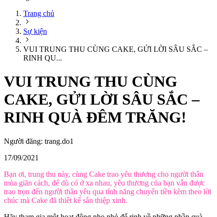
Trang chủ
Sự kiện
VUI TRUNG THU CÙNG CAKE, GỬI LỜI SÂU SẮC –
RINH QU...
VUI TRUNG THU CÙNG
CAKE, GỬI LỜI SÂU SẮC –
RINH QUÀ ĐÊM TRĂNG!️
Người đăng:
trang.do1
17/09/2021
Bạn ơi, trung thu này, cùng Cake trao yêu thương cho người thân
mùa giãn cách, để dù có ở xa nhau, yêu thương của bạn vẫn được
trao trọn đến người thân yêu qua tính năng chuyển tiền kèm theo lời
chúc mà Cake đã thiết kế sẵn thiệp xinh.
Hãy tham gia một hoạt động nho nhỏ để rinh về những phần quà