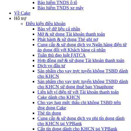
Bảo hiểm TNDS ô tô
Bảo hiểm TNDS xe máy
Về Cake
Hỗ trợ
Điều kiện điều khoản
Bảo vệ dữ liệu cá nhân
Mở & sử dụng Tài khoản thanh toán
Phát hành & sử dụng Thẻ ghi nợ
Cung cấp & sử dụng dịch vụ Ngân hàng điện tử
áp dụng đối với Khách hàng cá nhân
Tuân thủ đạo luật FATCA
Hợp đồng mở & sử dụng Tài khoản thanh toán
Dịch vụ đầu tư
Sản phẩm cho vay trực tuyến không TSBĐ dành
cho KHCN
Sản phẩm cho vay trực tuyến không TSBĐ dành
cho KHCN sử dụng thuê bao Vinaphone
Liên kết ví điện tử với Tài khoản thanh toán
Cake dành cho KHCN
Cho vay hạn mức thấu chi không TSBĐ trên
ứng dụng Cake
Thẻ tín dụng
Cung cấp & sử dụng dịch vụ phi tín dụng dành
cho KHCN tại VPBank
Cấp tín dụng dành cho KHCN tại VPBank