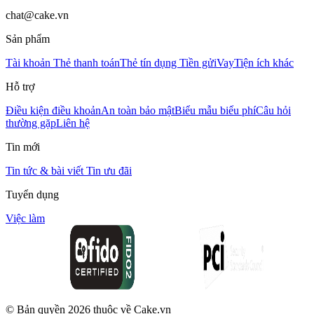
chat@cake.vn
Sản phẩm
Tài khoản
Thẻ thanh toán
Thẻ tín dụng
Tiền gửi
Vay
Tiện ích khác
Hỗ trợ
Điều kiện điều khoản
An toàn bảo mật
Biểu mẫu biểu phí
Câu hỏi
thường gặp
Liên hệ
Tin mới
Tin tức & bài viết
Tin ưu đãi
Tuyển dụng
Việc làm
© Bản quyền
2026
thuộc về Cake.vn