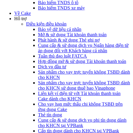
Bảo hiểm TNDS ô tô
Bảo hiểm TNDS xe máy
Về Cake
Hỗ trợ
Điều kiện điều khoản
Bảo vệ dữ liệu cá nhân
Mở & sử dụng Tài khoản thanh toán
Phát hành & sử dụng Thẻ ghi nợ
Cung cấp & sử dụng dịch vụ Ngân hàng điện tử
áp dụng đối với Khách hàng cá nhân
Tuân thủ đạo luật FATCA
Hợp đồng mở & sử dụng Tài khoản thanh toán
Dịch vụ đầu tư
Sản phẩm cho vay trực tuyến không TSBĐ dành
cho KHCN
Sản phẩm cho vay trực tuyến không TSBĐ dành
cho KHCN sử dụng thuê bao Vinaphone
Liên kết ví điện tử với Tài khoản thanh toán
Cake dành cho KHCN
Cho vay hạn mức thấu chi không TSBĐ trên
ứng dụng Cake
Thẻ tín dụng
Cung cấp & sử dụng dịch vụ phi tín dụng dành
cho KHCN tại VPBank
Cấp tín dụng dành cho KHCN tại VPBank