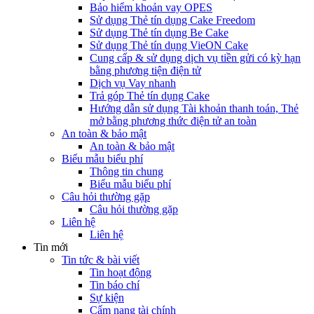
Bảo hiểm khoản vay OPES
Sử dụng Thẻ tín dụng Cake Freedom
Sử dụng Thẻ tín dụng Be Cake
Sử dụng Thẻ tín dụng VieON Cake
Cung cấp & sử dụng dịch vụ tiền gửi có kỳ hạn
bằng phương tiện điện tử
Dịch vụ Vay nhanh
Trả góp Thẻ tín dụng Cake
Hướng dẫn sử dụng Tài khoản thanh toán, Thẻ
mở bằng phương thức điện tử an toàn
An toàn & bảo mật
An toàn & bảo mật
Biểu mẫu biểu phí
Thông tin chung
Biểu mẫu biểu phí
Câu hỏi thường gặp
Câu hỏi thường gặp
Liên hệ
Liên hệ
Tin mới
Tin tức & bài viết
Tin hoạt động
Tin báo chí
Sự kiện
Cẩm nang tài chính