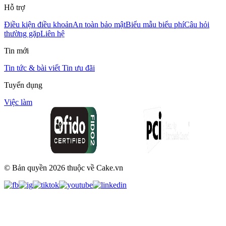
Hỗ trợ
Điều kiện điều khoản
An toàn bảo mật
Biểu mẫu biểu phí
Câu hỏi
thường gặp
Liên hệ
Tin mới
Tin tức & bài viết
Tin ưu đãi
Tuyển dụng
Việc làm
© Bản quyền
2026
thuộc về Cake.vn