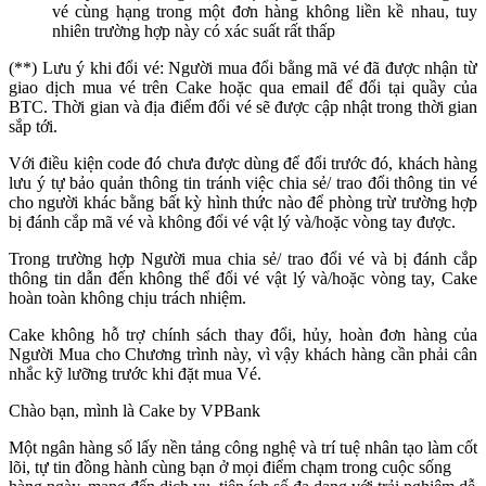
vé cùng hạng trong một đơn hàng không liền kề nhau, tuy
nhiên trường hợp này có xác suất rất thấp
(**) Lưu ý khi đổi vé: Người mua đổi bằng mã vé đã được nhận từ
giao dịch mua vé trên Cake hoặc qua email để đổi tại quầy của
BTC. Thời gian và địa điểm đổi vé sẽ được cập nhật trong thời gian
sắp tới.
Với điều kiện code đó chưa được dùng để đổi trước đó, khách hàng
lưu ý tự bảo quản thông tin tránh việc chia sẻ/ trao đổi thông tin vé
cho người khác bằng bất kỳ hình thức nào để phòng trừ trường hợp
bị đánh cắp mã vé và không đổi vé vật lý và/hoặc vòng tay được.
Trong trường hợp Người mua chia sẻ/ trao đổi vé và bị đánh cắp
thông tin dẫn đến không thể đổi vé vật lý và/hoặc vòng tay, Cake
hoàn toàn không chịu trách nhiệm.
Cake không hỗ trợ chính sách thay đổi, hủy, hoàn đơn hàng của
Người Mua cho Chương trình này, vì vậy khách hàng cần phải cân
nhắc kỹ lưỡng trước khi đặt mua Vé.
Chào bạn, mình là Cake by VPBank
Một ngân hàng số lấy nền tảng công nghệ và trí tuệ nhân tạo làm cốt
lõi, tự tin đồng hành cùng bạn ở mọi điểm chạm trong cuộc sống