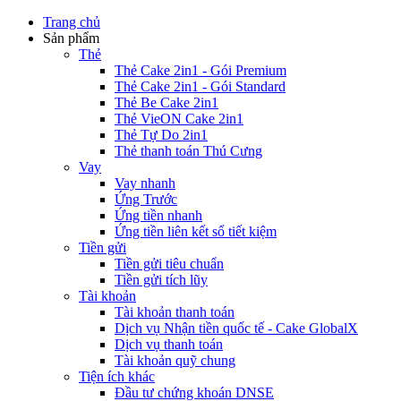
Trang chủ
Sản phẩm
Thẻ
Thẻ Cake 2in1 - Gói Premium
Thẻ Cake 2in1 - Gói Standard
Thẻ Be Cake 2in1
Thẻ VieON Cake 2in1
Thẻ Tự Do 2in1
Thẻ thanh toán Thú Cưng
Vay
Vay nhanh
Ứng Trước
Ứng tiền nhanh
Ứng tiền liên kết sổ tiết kiệm
Tiền gửi
Tiền gửi tiêu chuẩn
Tiền gửi tích lũy
Tài khoản
Tài khoản thanh toán
Dịch vụ Nhận tiền quốc tế - Cake GlobalX
Dịch vụ thanh toán
Tài khoản quỹ chung
Tiện ích khác
Đầu tư chứng khoán DNSE