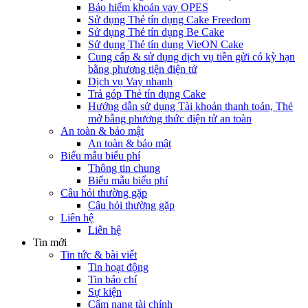
Bảo hiểm khoản vay OPES
Sử dụng Thẻ tín dụng Cake Freedom
Sử dụng Thẻ tín dụng Be Cake
Sử dụng Thẻ tín dụng VieON Cake
Cung cấp & sử dụng dịch vụ tiền gửi có kỳ hạn
bằng phương tiện điện tử
Dịch vụ Vay nhanh
Trả góp Thẻ tín dụng Cake
Hướng dẫn sử dụng Tài khoản thanh toán, Thẻ
mở bằng phương thức điện tử an toàn
An toàn & bảo mật
An toàn & bảo mật
Biểu mẫu biểu phí
Thông tin chung
Biểu mẫu biểu phí
Câu hỏi thường gặp
Câu hỏi thường gặp
Liên hệ
Liên hệ
Tin mới
Tin tức & bài viết
Tin hoạt động
Tin báo chí
Sự kiện
Cẩm nang tài chính