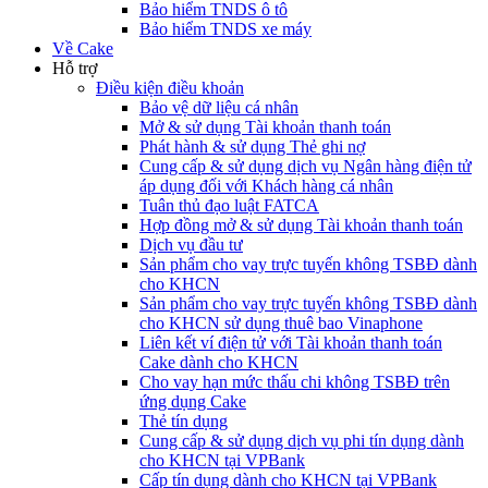
Bảo hiểm TNDS ô tô
Bảo hiểm TNDS xe máy
Về Cake
Hỗ trợ
Điều kiện điều khoản
Bảo vệ dữ liệu cá nhân
Mở & sử dụng Tài khoản thanh toán
Phát hành & sử dụng Thẻ ghi nợ
Cung cấp & sử dụng dịch vụ Ngân hàng điện tử
áp dụng đối với Khách hàng cá nhân
Tuân thủ đạo luật FATCA
Hợp đồng mở & sử dụng Tài khoản thanh toán
Dịch vụ đầu tư
Sản phẩm cho vay trực tuyến không TSBĐ dành
cho KHCN
Sản phẩm cho vay trực tuyến không TSBĐ dành
cho KHCN sử dụng thuê bao Vinaphone
Liên kết ví điện tử với Tài khoản thanh toán
Cake dành cho KHCN
Cho vay hạn mức thấu chi không TSBĐ trên
ứng dụng Cake
Thẻ tín dụng
Cung cấp & sử dụng dịch vụ phi tín dụng dành
cho KHCN tại VPBank
Cấp tín dụng dành cho KHCN tại VPBank