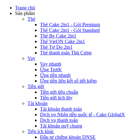
Trang chủ
Sản phẩm
Thẻ
Thẻ Cake 2in1 - Gói Premium
Thẻ Cake 2in1 - Gói Standard
Thẻ Be Cake 2in1
Thẻ VieON Cake 2in1
Thẻ Tự Do 2in1
Thẻ thanh toán Thú Cưng
Vay
Vay nhanh
Ứng Trước
Ứng tiền nhanh
Ứng tiền liên kết sổ tiết kiệm
Tiền gửi
Tiền gửi tiêu chuẩn
Tiền gửi tích lũy
Tài khoản
Tài khoản thanh toán
Dịch vụ Nhận tiền quốc tế - Cake GlobalX
Dịch vụ thanh toán
Tài khoản quỹ chung
Tiện ích khác
Đầu tư chứng khoán DNSE