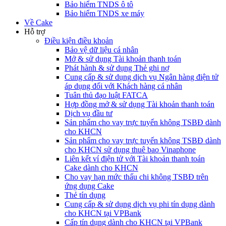
Bảo hiểm TNDS ô tô
Bảo hiểm TNDS xe máy
Về Cake
Hỗ trợ
Điều kiện điều khoản
Bảo vệ dữ liệu cá nhân
Mở & sử dụng Tài khoản thanh toán
Phát hành & sử dụng Thẻ ghi nợ
Cung cấp & sử dụng dịch vụ Ngân hàng điện tử
áp dụng đối với Khách hàng cá nhân
Tuân thủ đạo luật FATCA
Hợp đồng mở & sử dụng Tài khoản thanh toán
Dịch vụ đầu tư
Sản phẩm cho vay trực tuyến không TSBĐ dành
cho KHCN
Sản phẩm cho vay trực tuyến không TSBĐ dành
cho KHCN sử dụng thuê bao Vinaphone
Liên kết ví điện tử với Tài khoản thanh toán
Cake dành cho KHCN
Cho vay hạn mức thấu chi không TSBĐ trên
ứng dụng Cake
Thẻ tín dụng
Cung cấp & sử dụng dịch vụ phi tín dụng dành
cho KHCN tại VPBank
Cấp tín dụng dành cho KHCN tại VPBank