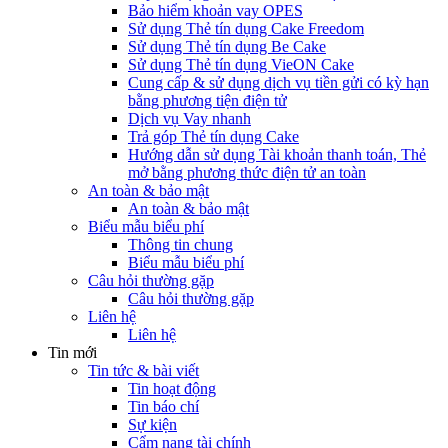
Bảo hiểm khoản vay OPES
Sử dụng Thẻ tín dụng Cake Freedom
Sử dụng Thẻ tín dụng Be Cake
Sử dụng Thẻ tín dụng VieON Cake
Cung cấp & sử dụng dịch vụ tiền gửi có kỳ hạn
bằng phương tiện điện tử
Dịch vụ Vay nhanh
Trả góp Thẻ tín dụng Cake
Hướng dẫn sử dụng Tài khoản thanh toán, Thẻ
mở bằng phương thức điện tử an toàn
An toàn & bảo mật
An toàn & bảo mật
Biểu mẫu biểu phí
Thông tin chung
Biểu mẫu biểu phí
Câu hỏi thường gặp
Câu hỏi thường gặp
Liên hệ
Liên hệ
Tin mới
Tin tức & bài viết
Tin hoạt động
Tin báo chí
Sự kiện
Cẩm nang tài chính