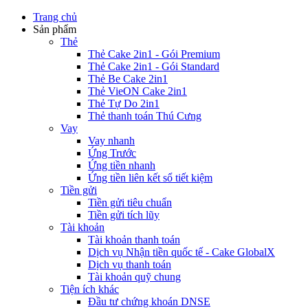
Trang chủ
Sản phẩm
Thẻ
Thẻ Cake 2in1 - Gói Premium
Thẻ Cake 2in1 - Gói Standard
Thẻ Be Cake 2in1
Thẻ VieON Cake 2in1
Thẻ Tự Do 2in1
Thẻ thanh toán Thú Cưng
Vay
Vay nhanh
Ứng Trước
Ứng tiền nhanh
Ứng tiền liên kết sổ tiết kiệm
Tiền gửi
Tiền gửi tiêu chuẩn
Tiền gửi tích lũy
Tài khoản
Tài khoản thanh toán
Dịch vụ Nhận tiền quốc tế - Cake GlobalX
Dịch vụ thanh toán
Tài khoản quỹ chung
Tiện ích khác
Đầu tư chứng khoán DNSE