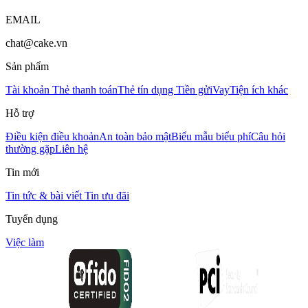
EMAIL
chat@cake.vn
Sản phẩm
Tài khoản
Thẻ thanh toán
Thẻ tín dụng
Tiền gửi
Vay
Tiện ích khác
Hỗ trợ
Điều kiện điều khoản
An toàn bảo mật
Biểu mẫu biểu phí
Câu hỏi
thường gặp
Liên hệ
Tin mới
Tin tức & bài viết
Tin ưu đãi
Tuyển dụng
Việc làm