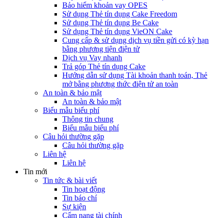
Bảo hiểm khoản vay OPES
Sử dụng Thẻ tín dụng Cake Freedom
Sử dụng Thẻ tín dụng Be Cake
Sử dụng Thẻ tín dụng VieON Cake
Cung cấp & sử dụng dịch vụ tiền gửi có kỳ hạn
bằng phương tiện điện tử
Dịch vụ Vay nhanh
Trả góp Thẻ tín dụng Cake
Hướng dẫn sử dụng Tài khoản thanh toán, Thẻ
mở bằng phương thức điện tử an toàn
An toàn & bảo mật
An toàn & bảo mật
Biểu mẫu biểu phí
Thông tin chung
Biểu mẫu biểu phí
Câu hỏi thường gặp
Câu hỏi thường gặp
Liên hệ
Liên hệ
Tin mới
Tin tức & bài viết
Tin hoạt động
Tin báo chí
Sự kiện
Cẩm nang tài chính