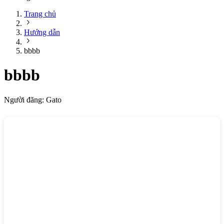
Trang chủ
Hướng dẫn
bbbb
bbbb
Người đăng:
Gato