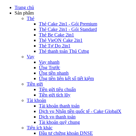
Trang chủ
Sản phẩm
Thẻ
Thẻ Cake 2in1 - Gói Premium
Thẻ Cake 2in1 - Gói Standard
Thẻ Be Cake 2in1
Thẻ VieON Cake 2in1
Thẻ Tự Do 2in1
Thẻ thanh toán Thú Cưng
Vay
Vay nhanh
Ứng Trước
Ứng tiền nhanh
Ứng tiền liên kết sổ tiết kiệm
Tiền gửi
Tiền gửi tiêu chuẩn
Tiền gửi tích lũy
Tài khoản
Tài khoản thanh toán
Dịch vụ Nhận tiền quốc tế - Cake GlobalX
Dịch vụ thanh toán
Tài khoản quỹ chung
Tiện ích khác
Đầu tư chứng khoán DNSE