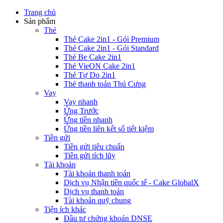
Trang chủ
Sản phẩm
Thẻ
Thẻ Cake 2in1 - Gói Premium
Thẻ Cake 2in1 - Gói Standard
Thẻ Be Cake 2in1
Thẻ VieON Cake 2in1
Thẻ Tự Do 2in1
Thẻ thanh toán Thú Cưng
Vay
Vay nhanh
Ứng Trước
Ứng tiền nhanh
Ứng tiền liên kết sổ tiết kiệm
Tiền gửi
Tiền gửi tiêu chuẩn
Tiền gửi tích lũy
Tài khoản
Tài khoản thanh toán
Dịch vụ Nhận tiền quốc tế - Cake GlobalX
Dịch vụ thanh toán
Tài khoản quỹ chung
Tiện ích khác
Đầu tư chứng khoán DNSE