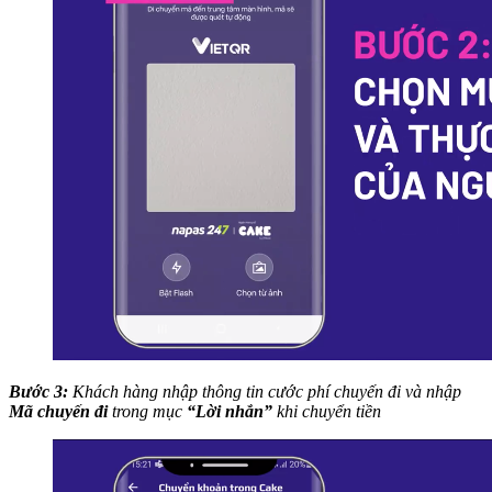
Bước 3:
Khách hàng nhập thông tin cước phí chuyến đi và nhập
Mã chuyến đi
trong mục
“Lời nhắn”
khi chuyển tiền