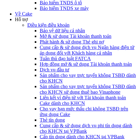
Bảo hiểm TNDS ô tô
Bảo hiểm TNDS xe máy
Về Cake
Hỗ trợ
Điều kiện điều khoản
Bảo vệ dữ liệu cá nhân
Mở & sử dụng Tài khoản thanh toán
Phát hành & sử dụng Thẻ ghi nợ
Cung cấp & sử dụng dịch vụ Ngân hàng điện tử
áp dụng đối với Khách hàng cá nhân
Tuân thủ đạo luật FATCA
Hợp đồng mở & sử dụng Tài khoản thanh toán
Dịch vụ đầu tư
Sản phẩm cho vay trực tuyến không TSBĐ dành
cho KHCN
Sản phẩm cho vay trực tuyến không TSBĐ dành
cho KHCN sử dụng thuê bao Vinaphone
Liên kết ví điện tử với Tài khoản thanh toán
Cake dành cho KHCN
Cho vay hạn mức thấu chi không TSBĐ trên
ứng dụng Cake
Thẻ tín dụng
Cung cấp & sử dụng dịch vụ phi tín dụng dành
cho KHCN tại VPBank
Cấp tín dụng dành cho KHCN tại VPBank