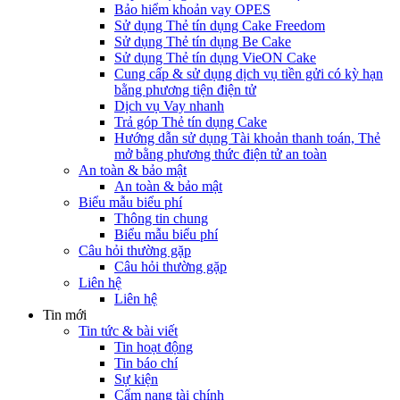
Bảo hiểm khoản vay OPES
Sử dụng Thẻ tín dụng Cake Freedom
Sử dụng Thẻ tín dụng Be Cake
Sử dụng Thẻ tín dụng VieON Cake
Cung cấp & sử dụng dịch vụ tiền gửi có kỳ hạn
bằng phương tiện điện tử
Dịch vụ Vay nhanh
Trả góp Thẻ tín dụng Cake
Hướng dẫn sử dụng Tài khoản thanh toán, Thẻ
mở bằng phương thức điện tử an toàn
An toàn & bảo mật
An toàn & bảo mật
Biểu mẫu biểu phí
Thông tin chung
Biểu mẫu biểu phí
Câu hỏi thường gặp
Câu hỏi thường gặp
Liên hệ
Liên hệ
Tin mới
Tin tức & bài viết
Tin hoạt động
Tin báo chí
Sự kiện
Cẩm nang tài chính