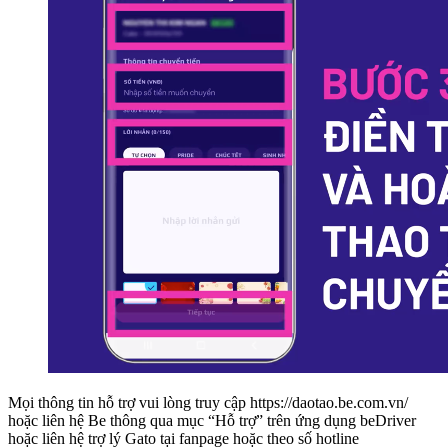
Mọi thông tin hỗ trợ vui lòng truy cập https://daotao.be.com.vn/
hoặc liên hệ Be thông qua mục “Hỗ trợ” trên ứng dụng beDriver
hoặc liên hệ trợ lý Gato tại fanpage hoặc theo số hotline