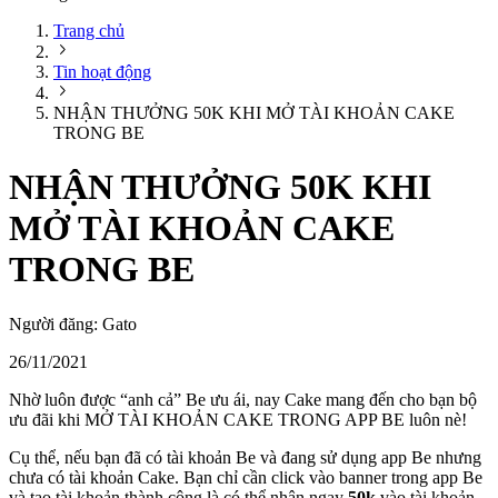
Trang chủ
Tin hoạt động
NHẬN THƯỞNG 50K KHI MỞ TÀI KHOẢN CAKE
TRONG BE
NHẬN THƯỞNG 50K KHI
MỞ TÀI KHOẢN CAKE
TRONG BE
Người đăng:
Gato
26/11/2021
Nhờ luôn được “anh cả” Be ưu ái, nay Cake mang đến cho bạn bộ
ưu đãi khi MỞ TÀI KHOẢN CAKE TRONG APP BE luôn nè!
Cụ thể, nếu bạn đã có tài khoản Be và đang sử dụng app Be nhưng
chưa có tài khoản Cake. Bạn chỉ cần click vào banner trong app Be
và tạo tài khoản thành công là có thể nhận ngay
50k
vào tài khoản