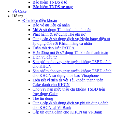
Bảo hiểm TNDS ô tô
Bảo hiểm TNDS xe máy
Về Cake
Hỗ trợ
Điều kiện điều khoản
Bảo vệ dữ liệu cá nhân
Mở & sử dụng Tài khoản thanh toán
Phát hành & sử dụng Thẻ ghi nợ
Cung cấp & sử dụng dịch vụ Ngân hàng điện tử
áp dụng đối với Khách hàng cá nhân
Tuân thủ đạo luật FATCA
Hợp đồng mở & sử dụng Tài khoản thanh toán
Dịch vụ đầu tư
Sản phẩm cho vay trực tuyến không TSBĐ dành
cho KHCN
Sản phẩm cho vay trực tuyến không TSBĐ dành
cho KHCN sử dụng thuê bao Vinaphone
Liên kết ví điện tử với Tài khoản thanh toán
Cake dành cho KHCN
Cho vay hạn mức thấu chi không TSBĐ trên
ứng dụng Cake
Thẻ tín dụng
Cung cấp & sử dụng dịch vụ phi tín dụng dành
cho KHCN tại VPBank
Cấp tín dụng dành cho KHCN tại VPBank