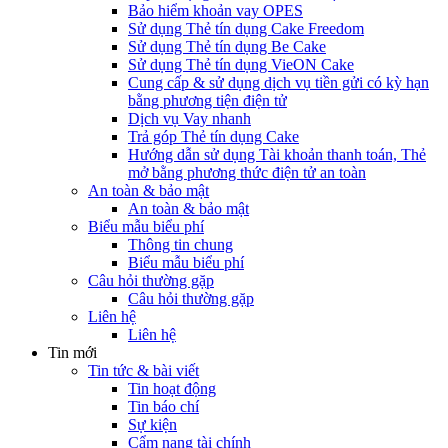
Bảo hiểm khoản vay OPES
Sử dụng Thẻ tín dụng Cake Freedom
Sử dụng Thẻ tín dụng Be Cake
Sử dụng Thẻ tín dụng VieON Cake
Cung cấp & sử dụng dịch vụ tiền gửi có kỳ hạn
bằng phương tiện điện tử
Dịch vụ Vay nhanh
Trả góp Thẻ tín dụng Cake
Hướng dẫn sử dụng Tài khoản thanh toán, Thẻ
mở bằng phương thức điện tử an toàn
An toàn & bảo mật
An toàn & bảo mật
Biểu mẫu biểu phí
Thông tin chung
Biểu mẫu biểu phí
Câu hỏi thường gặp
Câu hỏi thường gặp
Liên hệ
Liên hệ
Tin mới
Tin tức & bài viết
Tin hoạt động
Tin báo chí
Sự kiện
Cẩm nang tài chính