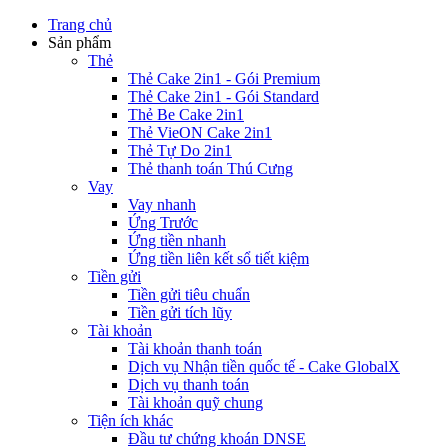
Trang chủ
Sản phẩm
Thẻ
Thẻ Cake 2in1 - Gói Premium
Thẻ Cake 2in1 - Gói Standard
Thẻ Be Cake 2in1
Thẻ VieON Cake 2in1
Thẻ Tự Do 2in1
Thẻ thanh toán Thú Cưng
Vay
Vay nhanh
Ứng Trước
Ứng tiền nhanh
Ứng tiền liên kết sổ tiết kiệm
Tiền gửi
Tiền gửi tiêu chuẩn
Tiền gửi tích lũy
Tài khoản
Tài khoản thanh toán
Dịch vụ Nhận tiền quốc tế - Cake GlobalX
Dịch vụ thanh toán
Tài khoản quỹ chung
Tiện ích khác
Đầu tư chứng khoán DNSE