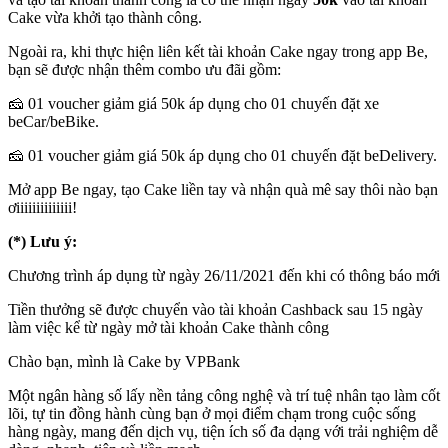
Cake vừa khởi tạo thành công.
Ngoài ra, khi thực hiện liên kết tài khoản Cake ngay trong app Be,
bạn sẽ được nhận thêm combo ưu đãi gồm:
🧀 01 voucher giảm giá 50k áp dụng cho 01 chuyến đặt xe
beCar/beBike.
🧀 01 voucher giảm giá 50k áp dụng cho 01 chuyến đặt beDelivery.
Mở app Be ngay, tạo Cake liền tay và nhận quà mê say thôi nào bạn
ơiiiiiiiiiiiiii!
(*) Lưu ý:
Chương trình áp dụng từ ngày 26/11/2021 đến khi có thông báo mới
Tiền thưởng sẽ được chuyển vào tài khoản Cashback sau 15 ngày
làm việc kể từ ngày mở tài khoản Cake thành công
Chào bạn, mình là Cake by VPBank
Một ngân hàng số lấy nền tảng công nghệ và trí tuệ nhân tạo làm cốt
lõi, tự tin đồng hành cùng bạn ở mọi điểm chạm trong cuộc sống
hàng ngày, mang đến dịch vụ, tiện ích số đa dạng với trải nghiệm dễ