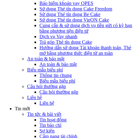
Bảo hiểm khoản vay OPES
Sử dụng Thẻ tín dụng Cake Freedom
Sử dụng Thẻ tín dụng Be Cake
Sử dụng Thẻ tín dụng VieON Cake
Cung cấp & sử dụng dịch vụ tiền gửi có kỳ hạn
bằng phương tiện điện tử
Dịch vụ Vay nhanh
Trả góp Thẻ tín dụng Cake
Hướng dẫn sử dụng Tài khoản thanh toán, Thẻ
mở bằng phương thức điện tử an toàn
An toàn & bảo mật
An toàn & bảo mật
Biểu mẫu biểu phí
Thông tin chung
Biểu mẫu biểu phí
Câu hỏi thường gặp
Câu hỏi thường gặp
Liên hệ
Liên hệ
Tin mới
Tin tức & bài viết
Tin hoạt động
Tin báo chí
Sự kiện
Cẩm nang tài chính