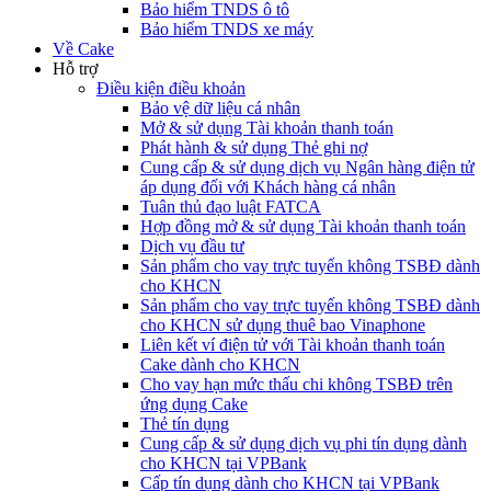
Bảo hiểm TNDS ô tô
Bảo hiểm TNDS xe máy
Về Cake
Hỗ trợ
Điều kiện điều khoản
Bảo vệ dữ liệu cá nhân
Mở & sử dụng Tài khoản thanh toán
Phát hành & sử dụng Thẻ ghi nợ
Cung cấp & sử dụng dịch vụ Ngân hàng điện tử
áp dụng đối với Khách hàng cá nhân
Tuân thủ đạo luật FATCA
Hợp đồng mở & sử dụng Tài khoản thanh toán
Dịch vụ đầu tư
Sản phẩm cho vay trực tuyến không TSBĐ dành
cho KHCN
Sản phẩm cho vay trực tuyến không TSBĐ dành
cho KHCN sử dụng thuê bao Vinaphone
Liên kết ví điện tử với Tài khoản thanh toán
Cake dành cho KHCN
Cho vay hạn mức thấu chi không TSBĐ trên
ứng dụng Cake
Thẻ tín dụng
Cung cấp & sử dụng dịch vụ phi tín dụng dành
cho KHCN tại VPBank
Cấp tín dụng dành cho KHCN tại VPBank