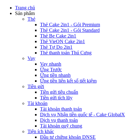
Trang chủ
Sản phẩm
Thẻ
Thẻ Cake 2in1 - Gói Premium
Thẻ Cake 2in1 - Gói Standard
Thẻ Be Cake 2in1
Thẻ VieON Cake 2in1
Thẻ Tự Do 2in1
Thẻ thanh toán Thú Cưng
Vay
Vay nhanh
Ứng Trước
Ứng tiền nhanh
Ứng tiền liên kết sổ tiết kiệm
Tiền gửi
Tiền gửi tiêu chuẩn
Tiền gửi tích lũy
Tài khoản
Tài khoản thanh toán
Dịch vụ Nhận tiền quốc tế - Cake GlobalX
Dịch vụ thanh toán
Tài khoản quỹ chung
Tiện ích khác
Đầu tư chứng khoán DNSE