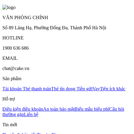
VĂN PHÒNG CHÍNH
Số 89 Láng Hạ, Phường Đống Đa, Thành Phố Hà Nội
HOTLINE
1900 636 686
EMAIL
chat@cake.vn
Sản phẩm
Tài khoản
Thẻ thanh toán
Thẻ tín dụng
Tiền gửi
Vay
Tiện ích khác
Hỗ trợ
Điều kiện điều khoản
An toàn bảo mật
Biểu mẫu biểu phí
Câu hỏi
thường gặp
Liên hệ
Tin mới