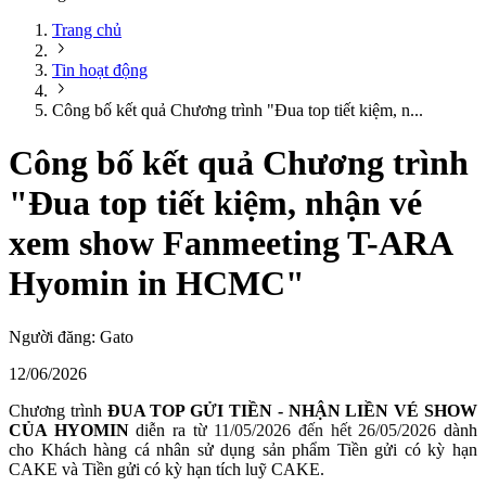
Trang chủ
Tin hoạt động
Công bố kết quả Chương trình "Đua top tiết kiệm, n...
Công bố kết quả Chương trình
"Đua top tiết kiệm, nhận vé
xem show Fanmeeting T-ARA
Hyomin in HCMC"
Người đăng:
Gato
12/06/2026
Chương trình
ĐUA TOP GỬI TIỀN - NHẬN LIỀN VÉ SHOW
CỦA HYOMIN
diễn ra t
ừ 11/05/2026 đến hết 26/05/2026
dành
cho Khách hàng cá nhân sử dụng sản phẩm Tiền gửi có kỳ hạn
CAKE và Tiền gửi có kỳ hạn tích luỹ CAKE.