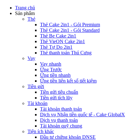
Trang chủ
Sản phẩm
Thẻ
Thẻ Cake 2in1 - Gói Premium
Thẻ Cake 2in1 - Gói Standard
Thẻ Be Cake 2in1
Thẻ VieON Cake 2in1
Thẻ Tự Do 2in1
Thẻ thanh toán Thú Cưng
Vay
Vay nhanh
Ứng Trước
Ứng tiền nhanh
Ứng tiền liên kết sổ tiết kiệm
Tiền gửi
Tiền gửi tiêu chuẩn
Tiền gửi tích lũy
Tài khoản
Tài khoản thanh toán
Dịch vụ Nhận tiền quốc tế - Cake GlobalX
Dịch vụ thanh toán
Tài khoản quỹ chung
Tiện ích khác
Đầu tư chứng khoán DNSE