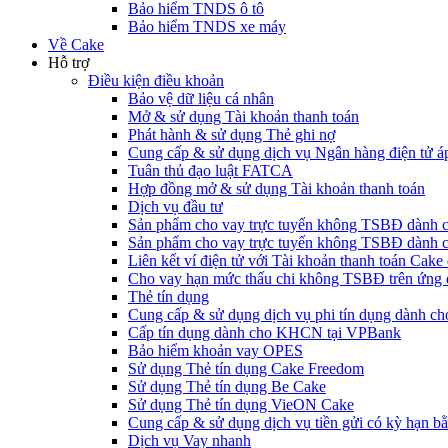
Bảo hiểm TNDS ô tô
Bảo hiểm TNDS xe máy
Về Cake
Hỗ trợ
Điều kiện điều khoản
Bảo vệ dữ liệu cá nhân
Mở & sử dụng Tài khoản thanh toán
Phát hành & sử dụng Thẻ ghi nợ
Cung cấp & sử dụng dịch vụ Ngân hàng điện tử á
Tuân thủ đạo luật FATCA
Hợp đồng mở & sử dụng Tài khoản thanh toán
Dịch vụ đầu tư
Sản phẩm cho vay trực tuyến không TSBĐ dàn
Sản phẩm cho vay trực tuyến không TSBĐ dành 
Liên kết ví điện tử với Tài khoản thanh toán Ca
Cho vay hạn mức thấu chi không TSBĐ trên ứng
Thẻ tín dụng
Cung cấp & sử dụng dịch vụ phi tín dụng dành 
Cấp tín dụng dành cho KHCN tại VPBank
Bảo hiểm khoản vay OPES
Sử dụng Thẻ tín dụng Cake Freedom
Sử dụng Thẻ tín dụng Be Cake
Sử dụng Thẻ tín dụng VieON Cake
Cung cấp & sử dụng dịch vụ tiền gửi có kỳ hạn bằ
Dịch vụ Vay nhanh