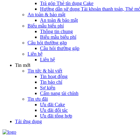
Trả góp Thẻ tín dụng Cake
Hướng dẫn sử dụng Tài khoản thanh toán, Thẻ mở
An toàn & bảo mật
An toàn & bảo mật
Biểu mẫu biểu phí
Thông tin chung
Biểu mẫu biểu phí
Câu hỏi thường gặp
Câu hỏi thường gặp
Liên hệ
Liên hệ
Tin mới
Tin tức & bài viết
Tin hoạt động
Tin báo chí
Sự kiện
Cẩm nang tài chính
Tin ưu đãi
Ưu đãi Cake
Ưu đãi đối tác
Ưu đãi tổng hợp
Tải ứng dụng