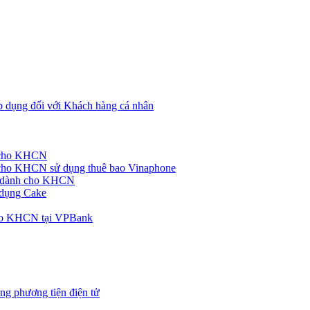
p dụng đối với Khách hàng cá nhân
h cho KHCN
cho KHCN sử dụng thuê bao Vinaphone
ke dành cho KHCN
 dụng Cake
cho KHCN tại VPBank
ng phương tiện điện tử