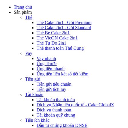
Trang chủ
Sản phẩm
Thẻ
Thẻ Cake 2in1 - Gói Premium
Thẻ Cake 2in1 - Gói Standard
Thẻ Be Cake 2in1
Thẻ VieON Cake 2in1
Thẻ Tự Do 2in1
Thẻ thanh toán Thú Cưng
Vay
Vay nhanh
Ứng Trước
Ứng tiền nhanh
Ứng tiền liên kết sổ tiết kiệm
Tiền gửi
Tiền gửi tiêu chuẩn
Tiền gửi tích lũy
Tài khoản
Tài khoản thanh toán
Dịch vụ Nhận tiền quốc tế - Cake GlobalX
Dịch vụ thanh toán
Tài khoản quỹ chung
Tiện ích khác
Đầu tư chứng khoán DNSE