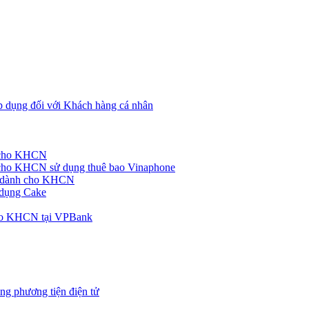
p dụng đối với Khách hàng cá nhân
h cho KHCN
cho KHCN sử dụng thuê bao Vinaphone
ke dành cho KHCN
 dụng Cake
cho KHCN tại VPBank
ng phương tiện điện tử