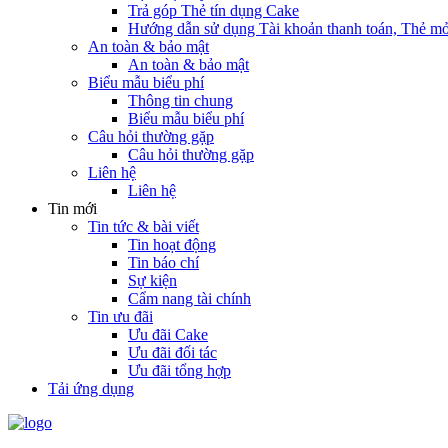
Trả góp Thẻ tín dụng Cake
Hướng dẫn sử dụng Tài khoản thanh toán, Thẻ mở
An toàn & bảo mật
An toàn & bảo mật
Biểu mẫu biểu phí
Thông tin chung
Biểu mẫu biểu phí
Câu hỏi thường gặp
Câu hỏi thường gặp
Liên hệ
Liên hệ
Tin mới
Tin tức & bài viết
Tin hoạt động
Tin báo chí
Sự kiện
Cẩm nang tài chính
Tin ưu đãi
Ưu đãi Cake
Ưu đãi đối tác
Ưu đãi tổng hợp
Tải ứng dụng