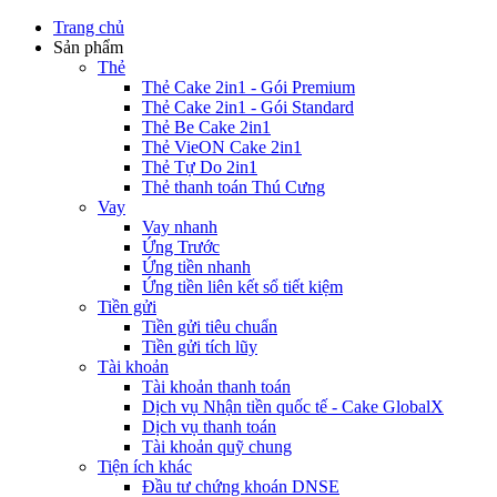
Trang chủ
Sản phẩm
Thẻ
Thẻ Cake 2in1 - Gói Premium
Thẻ Cake 2in1 - Gói Standard
Thẻ Be Cake 2in1
Thẻ VieON Cake 2in1
Thẻ Tự Do 2in1
Thẻ thanh toán Thú Cưng
Vay
Vay nhanh
Ứng Trước
Ứng tiền nhanh
Ứng tiền liên kết sổ tiết kiệm
Tiền gửi
Tiền gửi tiêu chuẩn
Tiền gửi tích lũy
Tài khoản
Tài khoản thanh toán
Dịch vụ Nhận tiền quốc tế - Cake GlobalX
Dịch vụ thanh toán
Tài khoản quỹ chung
Tiện ích khác
Đầu tư chứng khoán DNSE