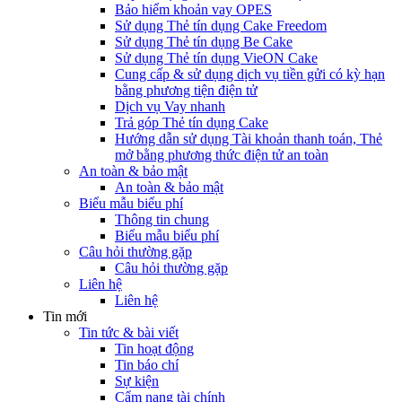
Bảo hiểm khoản vay OPES
Sử dụng Thẻ tín dụng Cake Freedom
Sử dụng Thẻ tín dụng Be Cake
Sử dụng Thẻ tín dụng VieON Cake
Cung cấp & sử dụng dịch vụ tiền gửi có kỳ hạn
bằng phương tiện điện tử
Dịch vụ Vay nhanh
Trả góp Thẻ tín dụng Cake
Hướng dẫn sử dụng Tài khoản thanh toán, Thẻ
mở bằng phương thức điện tử an toàn
An toàn & bảo mật
An toàn & bảo mật
Biểu mẫu biểu phí
Thông tin chung
Biểu mẫu biểu phí
Câu hỏi thường gặp
Câu hỏi thường gặp
Liên hệ
Liên hệ
Tin mới
Tin tức & bài viết
Tin hoạt động
Tin báo chí
Sự kiện
Cẩm nang tài chính