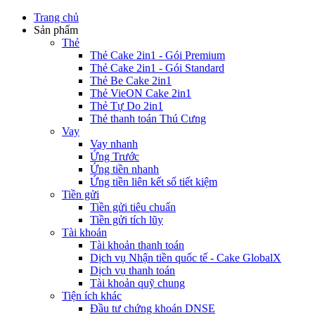
Trang chủ
Sản phẩm
Thẻ
Thẻ Cake 2in1 - Gói Premium
Thẻ Cake 2in1 - Gói Standard
Thẻ Be Cake 2in1
Thẻ VieON Cake 2in1
Thẻ Tự Do 2in1
Thẻ thanh toán Thú Cưng
Vay
Vay nhanh
Ứng Trước
Ứng tiền nhanh
Ứng tiền liên kết sổ tiết kiệm
Tiền gửi
Tiền gửi tiêu chuẩn
Tiền gửi tích lũy
Tài khoản
Tài khoản thanh toán
Dịch vụ Nhận tiền quốc tế - Cake GlobalX
Dịch vụ thanh toán
Tài khoản quỹ chung
Tiện ích khác
Đầu tư chứng khoán DNSE