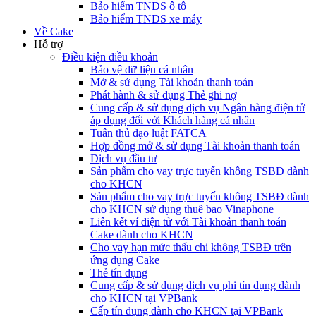
Bảo hiểm TNDS ô tô
Bảo hiểm TNDS xe máy
Về Cake
Hỗ trợ
Điều kiện điều khoản
Bảo vệ dữ liệu cá nhân
Mở & sử dụng Tài khoản thanh toán
Phát hành & sử dụng Thẻ ghi nợ
Cung cấp & sử dụng dịch vụ Ngân hàng điện tử
áp dụng đối với Khách hàng cá nhân
Tuân thủ đạo luật FATCA
Hợp đồng mở & sử dụng Tài khoản thanh toán
Dịch vụ đầu tư
Sản phẩm cho vay trực tuyến không TSBĐ dành
cho KHCN
Sản phẩm cho vay trực tuyến không TSBĐ dành
cho KHCN sử dụng thuê bao Vinaphone
Liên kết ví điện tử với Tài khoản thanh toán
Cake dành cho KHCN
Cho vay hạn mức thấu chi không TSBĐ trên
ứng dụng Cake
Thẻ tín dụng
Cung cấp & sử dụng dịch vụ phi tín dụng dành
cho KHCN tại VPBank
Cấp tín dụng dành cho KHCN tại VPBank