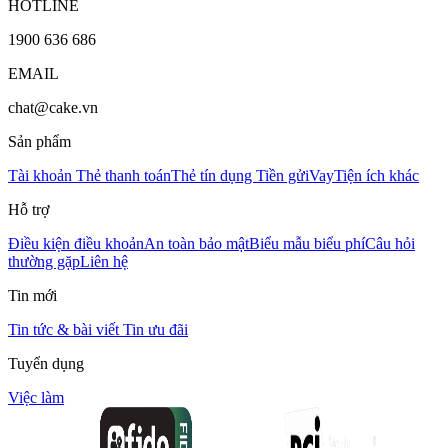
HOTLINE
1900 636 686
EMAIL
chat@cake.vn
Sản phẩm
Tài khoản
Thẻ thanh toán
Thẻ tín dụng
Tiền gửi
Vay
Tiện ích khác
Hỗ trợ
Điều kiện điều khoản
An toàn bảo mật
Biểu mẫu biểu phí
Câu hỏi
thường gặp
Liên hệ
Tin mới
Tin tức & bài viết
Tin ưu đãi
Tuyển dụng
Việc làm