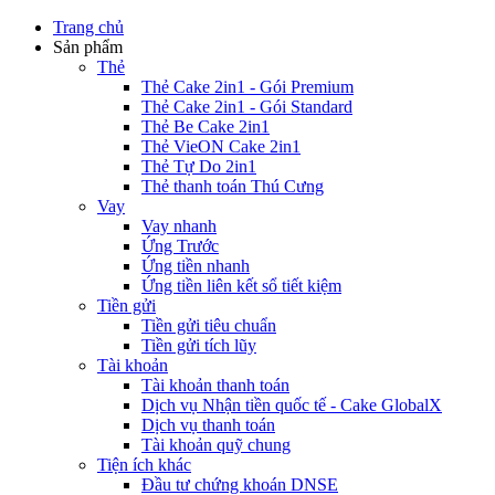
Trang chủ
Sản phẩm
Thẻ
Thẻ Cake 2in1 - Gói Premium
Thẻ Cake 2in1 - Gói Standard
Thẻ Be Cake 2in1
Thẻ VieON Cake 2in1
Thẻ Tự Do 2in1
Thẻ thanh toán Thú Cưng
Vay
Vay nhanh
Ứng Trước
Ứng tiền nhanh
Ứng tiền liên kết sổ tiết kiệm
Tiền gửi
Tiền gửi tiêu chuẩn
Tiền gửi tích lũy
Tài khoản
Tài khoản thanh toán
Dịch vụ Nhận tiền quốc tế - Cake GlobalX
Dịch vụ thanh toán
Tài khoản quỹ chung
Tiện ích khác
Đầu tư chứng khoán DNSE