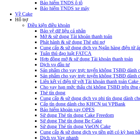
Bảo hiểm TNDS ô tô
Bảo hiểm TNDS xe máy
Về Cake
Hỗ trợ
Điều kiện điều khoản
Bảo vệ dữ liệu cá nhân
Mở & sử dụng Tài khoản thanh toán
Phát hành & sử dụng Thẻ ghi nợ
Cung cấp & sử dụng dịch vụ Ngân hàng điện tử á
Tuân thủ đạo luật FATCA
Hợp đồng mở & sử dụng Tài khoản thanh toán
Dịch vụ đầu tư
Sản phẩm cho vay trực tuyến không TSBĐ dàn
Sản phẩm cho vay trực tuyến không TSBĐ dành 
Liên kết ví điện tử với Tài khoản thanh toán Ca
Cho vay hạn mức thấu chi không TSBĐ trên ứng
Thẻ tín dụng
Cung cấp & sử dụng dịch vụ phi tín dụng dành 
Cấp tín dụng dành cho KHCN tại VPBank
Bảo hiểm khoản vay OPES
Sử dụng Thẻ tín dụng Cake Freedom
Sử dụng Thẻ tín dụng Be Cake
Sử dụng Thẻ tín dụng VieON Cake
Cung cấp & sử dụng dịch vụ tiền gửi có kỳ hạn bằ
Dịch vụ Vay nhanh