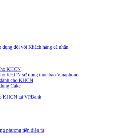
p dụng đối với Khách hàng cá nhân
h cho KHCN
cho KHCN sử dụng thuê bao Vinaphone
ke dành cho KHCN
 dụng Cake
cho KHCN tại VPBank
ng phương tiện điện tử