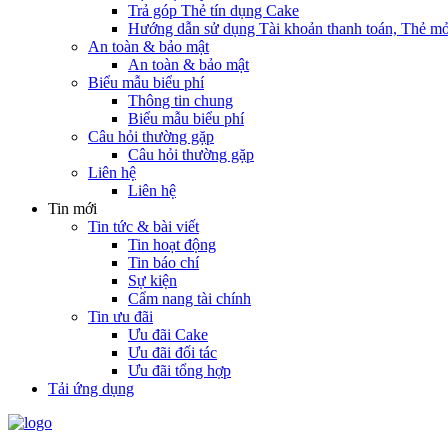
Trả góp Thẻ tín dụng Cake
Hướng dẫn sử dụng Tài khoản thanh toán, Thẻ mở
An toàn & bảo mật
An toàn & bảo mật
Biểu mẫu biểu phí
Thông tin chung
Biểu mẫu biểu phí
Câu hỏi thường gặp
Câu hỏi thường gặp
Liên hệ
Liên hệ
Tin mới
Tin tức & bài viết
Tin hoạt động
Tin báo chí
Sự kiện
Cẩm nang tài chính
Tin ưu đãi
Ưu đãi Cake
Ưu đãi đối tác
Ưu đãi tổng hợp
Tải ứng dụng