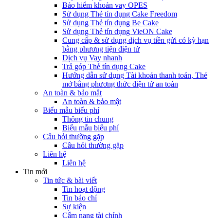
Bảo hiểm khoản vay OPES
Sử dụng Thẻ tín dụng Cake Freedom
Sử dụng Thẻ tín dụng Be Cake
Sử dụng Thẻ tín dụng VieON Cake
Cung cấp & sử dụng dịch vụ tiền gửi có kỳ hạn
bằng phương tiện điện tử
Dịch vụ Vay nhanh
Trả góp Thẻ tín dụng Cake
Hướng dẫn sử dụng Tài khoản thanh toán, Thẻ
mở bằng phương thức điện tử an toàn
An toàn & bảo mật
An toàn & bảo mật
Biểu mẫu biểu phí
Thông tin chung
Biểu mẫu biểu phí
Câu hỏi thường gặp
Câu hỏi thường gặp
Liên hệ
Liên hệ
Tin mới
Tin tức & bài viết
Tin hoạt động
Tin báo chí
Sự kiện
Cẩm nang tài chính