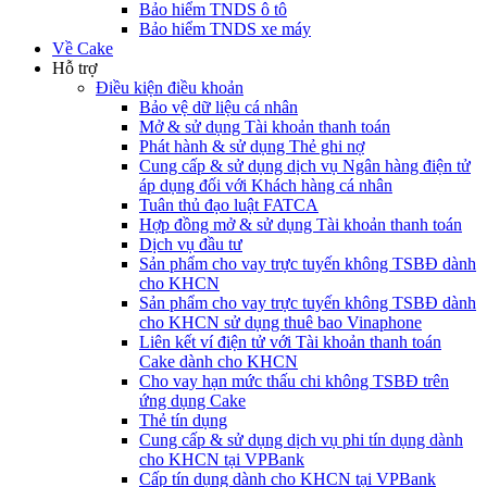
Bảo hiểm TNDS ô tô
Bảo hiểm TNDS xe máy
Về Cake
Hỗ trợ
Điều kiện điều khoản
Bảo vệ dữ liệu cá nhân
Mở & sử dụng Tài khoản thanh toán
Phát hành & sử dụng Thẻ ghi nợ
Cung cấp & sử dụng dịch vụ Ngân hàng điện tử
áp dụng đối với Khách hàng cá nhân
Tuân thủ đạo luật FATCA
Hợp đồng mở & sử dụng Tài khoản thanh toán
Dịch vụ đầu tư
Sản phẩm cho vay trực tuyến không TSBĐ dành
cho KHCN
Sản phẩm cho vay trực tuyến không TSBĐ dành
cho KHCN sử dụng thuê bao Vinaphone
Liên kết ví điện tử với Tài khoản thanh toán
Cake dành cho KHCN
Cho vay hạn mức thấu chi không TSBĐ trên
ứng dụng Cake
Thẻ tín dụng
Cung cấp & sử dụng dịch vụ phi tín dụng dành
cho KHCN tại VPBank
Cấp tín dụng dành cho KHCN tại VPBank