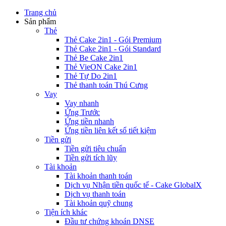
Trang chủ
Sản phẩm
Thẻ
Thẻ Cake 2in1 - Gói Premium
Thẻ Cake 2in1 - Gói Standard
Thẻ Be Cake 2in1
Thẻ VieON Cake 2in1
Thẻ Tự Do 2in1
Thẻ thanh toán Thú Cưng
Vay
Vay nhanh
Ứng Trước
Ứng tiền nhanh
Ứng tiền liên kết sổ tiết kiệm
Tiền gửi
Tiền gửi tiêu chuẩn
Tiền gửi tích lũy
Tài khoản
Tài khoản thanh toán
Dịch vụ Nhận tiền quốc tế - Cake GlobalX
Dịch vụ thanh toán
Tài khoản quỹ chung
Tiện ích khác
Đầu tư chứng khoán DNSE