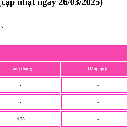
 (cập nhật ngày 26/03/2025)
oạt.
Hàng tháng
Hàng quý
-
-
-
-
4,38
-