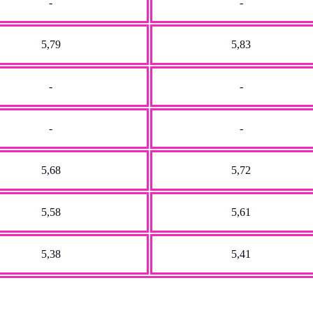
-
-
5,79
5,83
-
-
-
-
5,68
5,72
5,58
5,61
5,38
5,41