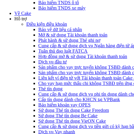
Bảo hiểm TNDS ô tô
Bảo hiểm TNDS xe máy
Về Cake
Hỗ trợ
Điều kiện điều khoản
Bảo vệ dữ liệu cá nhân
Mở & sử dụng Tài khoản thanh toán
Phát hành & sử dụng Thẻ ghi nợ
Cung cấp & sử dụng dịch vụ Ngân hàng điện tử á
Tuân thủ đạo luật FATCA
Hợp đồng mở & sử dụng Tài khoản thanh toán
Dịch vụ đầu tư
Sản phẩm cho vay trực tuyến không TSBĐ dàn
Sản phẩm cho vay trực tuyến không TSBĐ dành 
Liên kết ví điện tử với Tài khoản thanh toán Ca
Cho vay hạn mức thấu chi không TSBĐ trên ứng
Thẻ tín dụng
Cung cấp & sử dụng dịch vụ phi tín dụng dành 
Cấp tín dụng dành cho KHCN tại VPBank
Bảo hiểm khoản vay OPES
Sử dụng Thẻ tín dụng Cake Freedom
Sử dụng Thẻ tín dụng Be Cake
Sử dụng Thẻ tín dụng VieON Cake
Cung cấp & sử dụng dịch vụ tiền gửi có kỳ hạn bằ
Dịch vụ Vay nhanh