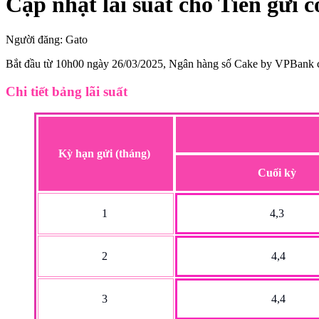
Cập nhật lãi suất cho Tiền gửi 
Người đăng:
Gato
Bắt đầu từ 10h00 ngày 26/03/2025, Ngân hàng số Cake by VPBank chín
Chi tiết bảng lãi suất
Kỳ hạn gửi (tháng)
Cuối kỳ
1
4,3
2
4,4
3
4,4