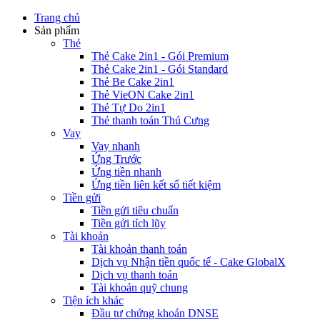
Trang chủ
Sản phẩm
Thẻ
Thẻ Cake 2in1 - Gói Premium
Thẻ Cake 2in1 - Gói Standard
Thẻ Be Cake 2in1
Thẻ VieON Cake 2in1
Thẻ Tự Do 2in1
Thẻ thanh toán Thú Cưng
Vay
Vay nhanh
Ứng Trước
Ứng tiền nhanh
Ứng tiền liên kết sổ tiết kiệm
Tiền gửi
Tiền gửi tiêu chuẩn
Tiền gửi tích lũy
Tài khoản
Tài khoản thanh toán
Dịch vụ Nhận tiền quốc tế - Cake GlobalX
Dịch vụ thanh toán
Tài khoản quỹ chung
Tiện ích khác
Đầu tư chứng khoán DNSE