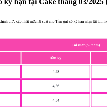
có kỳ hạn tại Cake tháng 03/2025
h thức cập nhật mức lãi suất cho Tiền gửi có kỳ hạn nhận lãi linh h
Lãi suất (%/năm)
Đầu kỳ
4,28
4,36
4,34