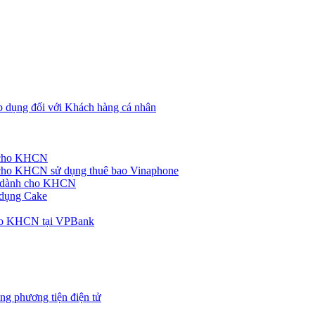
p dụng đối với Khách hàng cá nhân
h cho KHCN
cho KHCN sử dụng thuê bao Vinaphone
ke dành cho KHCN
 dụng Cake
cho KHCN tại VPBank
ng phương tiện điện tử