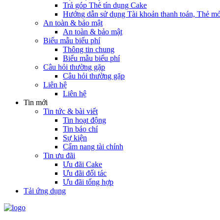
Trả góp Thẻ tín dụng Cake
Hướng dẫn sử dụng Tài khoản thanh toán, Thẻ mở
An toàn & bảo mật
An toàn & bảo mật
Biểu mẫu biểu phí
Thông tin chung
Biểu mẫu biểu phí
Câu hỏi thường gặp
Câu hỏi thường gặp
Liên hệ
Liên hệ
Tin mới
Tin tức & bài viết
Tin hoạt động
Tin báo chí
Sự kiện
Cẩm nang tài chính
Tin ưu đãi
Ưu đãi Cake
Ưu đãi đối tác
Ưu đãi tổng hợp
Tải ứng dụng