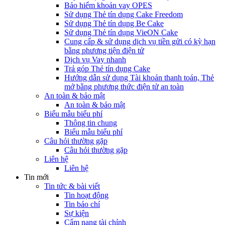
Bảo hiểm khoản vay OPES
Sử dụng Thẻ tín dụng Cake Freedom
Sử dụng Thẻ tín dụng Be Cake
Sử dụng Thẻ tín dụng VieON Cake
Cung cấp & sử dụng dịch vụ tiền gửi có kỳ hạn
bằng phương tiện điện tử
Dịch vụ Vay nhanh
Trả góp Thẻ tín dụng Cake
Hướng dẫn sử dụng Tài khoản thanh toán, Thẻ
mở bằng phương thức điện tử an toàn
An toàn & bảo mật
An toàn & bảo mật
Biểu mẫu biểu phí
Thông tin chung
Biểu mẫu biểu phí
Câu hỏi thường gặp
Câu hỏi thường gặp
Liên hệ
Liên hệ
Tin mới
Tin tức & bài viết
Tin hoạt động
Tin báo chí
Sự kiện
Cẩm nang tài chính