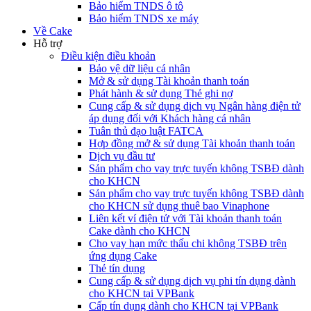
Bảo hiểm TNDS ô tô
Bảo hiểm TNDS xe máy
Về Cake
Hỗ trợ
Điều kiện điều khoản
Bảo vệ dữ liệu cá nhân
Mở & sử dụng Tài khoản thanh toán
Phát hành & sử dụng Thẻ ghi nợ
Cung cấp & sử dụng dịch vụ Ngân hàng điện tử
áp dụng đối với Khách hàng cá nhân
Tuân thủ đạo luật FATCA
Hợp đồng mở & sử dụng Tài khoản thanh toán
Dịch vụ đầu tư
Sản phẩm cho vay trực tuyến không TSBĐ dành
cho KHCN
Sản phẩm cho vay trực tuyến không TSBĐ dành
cho KHCN sử dụng thuê bao Vinaphone
Liên kết ví điện tử với Tài khoản thanh toán
Cake dành cho KHCN
Cho vay hạn mức thấu chi không TSBĐ trên
ứng dụng Cake
Thẻ tín dụng
Cung cấp & sử dụng dịch vụ phi tín dụng dành
cho KHCN tại VPBank
Cấp tín dụng dành cho KHCN tại VPBank