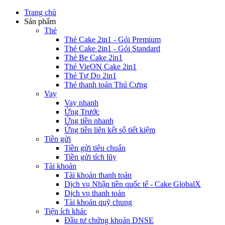
Trang chủ
Sản phẩm
Thẻ
Thẻ Cake 2in1 - Gói Premium
Thẻ Cake 2in1 - Gói Standard
Thẻ Be Cake 2in1
Thẻ VieON Cake 2in1
Thẻ Tự Do 2in1
Thẻ thanh toán Thú Cưng
Vay
Vay nhanh
Ứng Trước
Ứng tiền nhanh
Ứng tiền liên kết sổ tiết kiệm
Tiền gửi
Tiền gửi tiêu chuẩn
Tiền gửi tích lũy
Tài khoản
Tài khoản thanh toán
Dịch vụ Nhận tiền quốc tế - Cake GlobalX
Dịch vụ thanh toán
Tài khoản quỹ chung
Tiện ích khác
Đầu tư chứng khoán DNSE