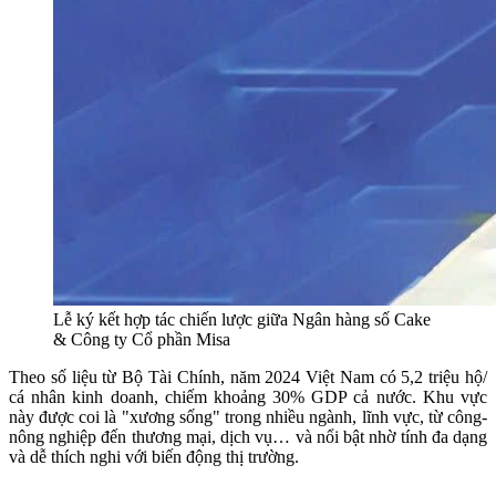
Lễ ký kết hợp tác chiến lược giữa Ngân hàng số Cake
& Công ty Cổ phần Misa
Theo số liệu từ Bộ Tài Chính, năm 2024 Việt Nam có 5,2 triệu hộ/
cá nhân kinh doanh, chiếm khoảng 30% GDP cả nước. Khu vực
này được coi là "xương sống" trong nhiều ngành, lĩnh vực, từ công-
nông nghiệp đến thương mại, dịch vụ… và nổi bật nhờ tính đa dạng
và dễ thích nghi với biến động thị trường.