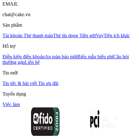
EMAIL
chat@cake.vn
Sản phẩm
Tài khoản
Thẻ thanh toán
Thẻ tín dụng
Tiền gửi
Vay
Tiện ích khác
Hỗ trợ
Điều kiện điều khoản
An toàn bảo mật
Biểu mẫu biểu phí
Câu hỏi
thường gặp
Liên hệ
Tin mới
Tin tức & bài viết
Tin ưu đãi
Tuyển dụng
Việc làm