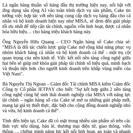
Là ngân hàng thuần số hàng đầu thị trường hiện nay, nổi bật với
ứng dụng sâu rộng AI vào toàn trình dịch vụ sản phẩm, Cake tin
tưởng việc hợp tác với nền tảng cung cấp dịch vụ hàng đầu cho cá
nhân và hộ kinh doanh hiện nay như MISA, sẽ đem đến giải pháp
tối ưu nhất để tiếp cận tài chính, nguồn vốn linh hoạt, được cá nhân
hóa hữu hiệu… cho hàng triệu khách hàng này.
Ông Nguyễn Hữu Quang – CEO Ngân hàng số Cake chia sẻ:
"MISA là đối tác chiến lược giúp Cake mở rộng khả năng phục vụ
nhóm khách hàng cá nhân và hộ kinh doanh cá thể - một trụ cột
quan trọng của nền kinh tế. Việc kết nối nền tảng công nghệ giữa
hai bên sẽ giúp mở khóa giải pháp tài chính số hiệu quả, minh bạch
và thuận tiện hơn cho người kinh doanh trên khắp vùng miền của
Việt Nam".
Bà Nguyễn Thị Ngoan – Giám đốc Tài chính MISA kiêm Giám đốc
Công ty Cổ phần JETPAY cho biết: "Sự kết hợp giữa 2 nền tảng
công nghệ cùng hệ sinh thái doanh nghiệp của MISA với năng lực
tài chính – ngân hàng số của Cake sẽ mở ra những giải pháp mới,
mang lại giá trị thiết thực, đặc biệt cho cộng đồng doanh nghiệp nhỏ
và vừa, hộ kinh doanh cá thể".
Tính đến hiện tại, Cake đã có mặt trong nhiều sản phẩm số trên các
lĩnh vực tiêu dùng, bán lẻ, thương mại điện tử, giao thông, viễn
thông…, chứng minh năng lực kết nối linh hoạt, an toàn và nhanh