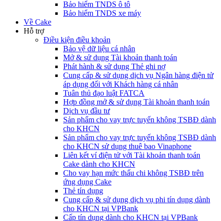
Bảo hiểm TNDS ô tô
Bảo hiểm TNDS xe máy
Về Cake
Hỗ trợ
Điều kiện điều khoản
Bảo vệ dữ liệu cá nhân
Mở & sử dụng Tài khoản thanh toán
Phát hành & sử dụng Thẻ ghi nợ
Cung cấp & sử dụng dịch vụ Ngân hàng điện tử
áp dụng đối với Khách hàng cá nhân
Tuân thủ đạo luật FATCA
Hợp đồng mở & sử dụng Tài khoản thanh toán
Dịch vụ đầu tư
Sản phẩm cho vay trực tuyến không TSBĐ dành
cho KHCN
Sản phẩm cho vay trực tuyến không TSBĐ dành
cho KHCN sử dụng thuê bao Vinaphone
Liên kết ví điện tử với Tài khoản thanh toán
Cake dành cho KHCN
Cho vay hạn mức thấu chi không TSBĐ trên
ứng dụng Cake
Thẻ tín dụng
Cung cấp & sử dụng dịch vụ phi tín dụng dành
cho KHCN tại VPBank
Cấp tín dụng dành cho KHCN tại VPBank