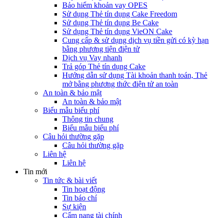
Bảo hiểm khoản vay OPES
Sử dụng Thẻ tín dụng Cake Freedom
Sử dụng Thẻ tín dụng Be Cake
Sử dụng Thẻ tín dụng VieON Cake
Cung cấp & sử dụng dịch vụ tiền gửi có kỳ hạn
bằng phương tiện điện tử
Dịch vụ Vay nhanh
Trả góp Thẻ tín dụng Cake
Hướng dẫn sử dụng Tài khoản thanh toán, Thẻ
mở bằng phương thức điện tử an toàn
An toàn & bảo mật
An toàn & bảo mật
Biểu mẫu biểu phí
Thông tin chung
Biểu mẫu biểu phí
Câu hỏi thường gặp
Câu hỏi thường gặp
Liên hệ
Liên hệ
Tin mới
Tin tức & bài viết
Tin hoạt động
Tin báo chí
Sự kiện
Cẩm nang tài chính