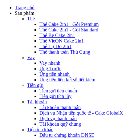
Trang chủ
Sản phẩm
Thẻ
Thẻ Cake 2in1 - Gói Premium
Thẻ Cake 2in1 - Gói Standard
Thẻ Be Cake 2in1
Thẻ VieON Cake 2in1
Thẻ Tự Do 2in1
Thẻ thanh toán Thú Cưng
Vay
Vay nhanh
Ứng Trước
Ứng tiền nhanh
Ứng tiền liên kết sổ tiết kiệm
Tiền gửi
Tiền gửi tiêu chuẩn
Tiền gửi tích lũy
Tài khoản
Tài khoản thanh toán
Dịch vụ Nhận tiền quốc tế - Cake GlobalX
Dịch vụ thanh toán
Tài khoản quỹ chung
Tiện ích khác
Đầu tư chứng khoán DNSE