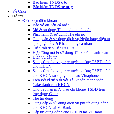
Bảo hiểm TNDS ô tô
Bảo hiểm TNDS xe máy
Về Cake
Hỗ trợ
Điều kiện điều khoản
Bảo vệ dữ liệu cá nhân
Mở & sử dụng Tài khoản thanh toán
Phát hành & sử dụng Thẻ ghi nợ
Cung cấp & sử dụng dịch vụ Ngân hàng điện tử
áp dụng đối với Khách hàng cá nhân
Tuân thủ đạo luật FATCA
Hợp đồng mở & sử dụng Tài khoản thanh toán
Dịch vụ đầu tư
Sản phẩm cho vay trực tuyến không TSBĐ dành
cho KHCN
Sản phẩm cho vay trực tuyến không TSBĐ dành
cho KHCN sử dụng thuê bao Vinaphone
Liên kết ví điện tử với Tài khoản thanh toán
Cake dành cho KHCN
Cho vay hạn mức thấu chi không TSBĐ trên
ứng dụng Cake
Thẻ tín dụng
Cung cấp & sử dụng dịch vụ phi tín dụng dành
cho KHCN tại VPBank
Cấp tín dụng dành cho KHCN tại VPBank