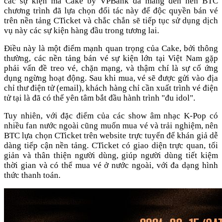
các sự kiện mà Cake by VPBank đã mang đến nên BTC
chương trình đã lựa chọn đối tác này để độc quyền bán vé
trên nền tảng CTicket và chắc chắn sẽ tiếp tục sử dụng dịch
vụ này các sự kiện hàng đầu trong tương lai.
Điều này là một điểm mạnh quan trọng của Cake, bởi thông
thường, các nền tảng bán vé sự kiện lớn tại Việt Nam gặp
phải vấn đề treo vé, chặn mạng, và thậm chí là sự cố ứng
dụng ngừng hoạt động. Sau khi mua, vé sẽ được gửi vào địa
chỉ thư điện tử (email), khách hàng chỉ cần xuất trình vé điện
tử tại là đã có thể yên tâm bắt đầu hành trình "đu idol".
Tuy nhiên, với đặc điểm của các show âm nhạc K-Pop có
nhiều fan nước ngoài cũng muốn mua vé và trải nghiệm, nên
BTC lựa chọn CTicket trên website trực tuyến để khán giả dễ
dàng tiếp cận nền tảng. CTicket có giao diện trực quan, tối
giản và thân thiện người dùng, giúp người dùng tiết kiệm
thời gian và có thể mua vé ở nước ngoài, với đa dạng hình
thức thanh toán.