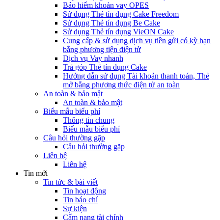
Bảo hiểm khoản vay OPES
Sử dụng Thẻ tín dụng Cake Freedom
Sử dụng Thẻ tín dụng Be Cake
Sử dụng Thẻ tín dụng VieON Cake
Cung cấp & sử dụng dịch vụ tiền gửi có kỳ hạn
bằng phương tiện điện tử
Dịch vụ Vay nhanh
Trả góp Thẻ tín dụng Cake
Hướng dẫn sử dụng Tài khoản thanh toán, Thẻ
mở bằng phương thức điện tử an toàn
An toàn & bảo mật
An toàn & bảo mật
Biểu mẫu biểu phí
Thông tin chung
Biểu mẫu biểu phí
Câu hỏi thường gặp
Câu hỏi thường gặp
Liên hệ
Liên hệ
Tin mới
Tin tức & bài viết
Tin hoạt động
Tin báo chí
Sự kiện
Cẩm nang tài chính