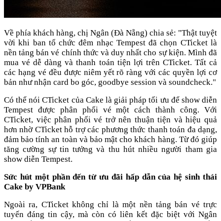
Về phía khách hàng, chị Ngân (Đà Nẵng) chia sẻ: "Thật tuyệt
vời khi ban tổ chức đêm nhạc Tempest đã chọn CTicket là
nền tảng bán vé chính thức và duy nhất cho sự kiện. Mình đã
mua vé dễ dàng và thanh toán tiện lợi trên CTicket. Tất cả
các hạng vé đều được niêm yết rõ ràng với các quyền lợi cơ
bản như nhận card bo góc, goodbye session và soundcheck."
Có thể nói CTicket của Cake là giải pháp tối ưu để show diễn
Tempest được phân phối vé một cách thành công. Với
CTicket, việc phân phối vé trở nên thuận tiện và hiệu quả
hơn nhờ CTicket hỗ trợ các phương thức thanh toán đa dạng,
đảm bảo tính an toàn và bảo mật cho khách hàng. Từ đó giúp
tăng cường sự tin tưởng và thu hút nhiều người tham gia
show diễn Tempest.
Sức hút một phần đến từ ưu đãi hấp dẫn của hệ sinh thái
Cake by VPBank
Ngoài ra, CTicket không chỉ là một nền tảng bán vé trực
tuyến đáng tin cậy, mà còn có liên kết đặc biệt với Ngân