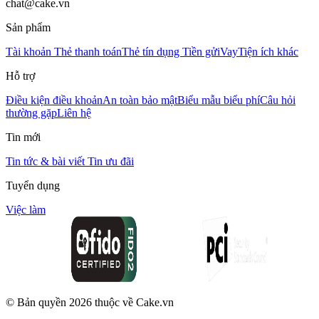
chat@cake.vn
Sản phẩm
Tài khoản
Thẻ thanh toán
Thẻ tín dụng
Tiền gửi
Vay
Tiện ích khác
Hỗ trợ
Điều kiện điều khoản
An toàn bảo mật
Biểu mẫu biểu phí
Câu hỏi
thường gặp
Liên hệ
Tin mới
Tin tức & bài viết
Tin ưu đãi
Tuyển dụng
Việc làm
© Bản quyền
2026
thuộc về Cake.vn