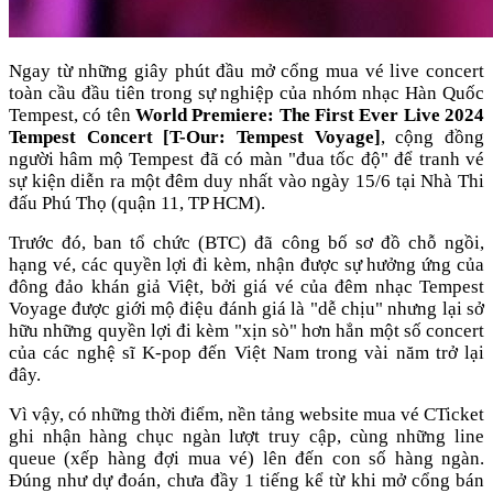
Ngay từ những giây phút đầu mở cổng mua vé live concert
toàn cầu đầu tiên trong sự nghiệp của nhóm nhạc Hàn Quốc
Tempest, có tên
World Premiere: The First Ever Live 2024
Tempest Concert [T-Our: Tempest Voyage]
, cộng đồng
người hâm mộ Tempest đã có màn "đua tốc độ" để tranh vé
sự kiện diễn ra một đêm duy nhất vào ngày 15/6 tại Nhà Thi
đấu Phú Thọ (quận 11, TP HCM).
Trước đó, ban tổ chức (BTC) đã công bố sơ đồ chỗ ngồi,
hạng vé, các quyền lợi đi kèm, nhận được sự hưởng ứng của
đông đảo khán giả Việt, bởi giá vé của đêm nhạc Tempest
Voyage được giới mộ điệu đánh giá là "dễ chịu" nhưng lại sở
hữu những quyền lợi đi kèm "xịn sò" hơn hẳn một số concert
của các nghệ sĩ K-pop đến Việt Nam trong vài năm trở lại
đây.
Vì vậy, có những thời điểm, nền tảng website mua vé CTicket
ghi nhận hàng chục ngàn lượt truy cập, cùng những line
queue (xếp hàng đợi mua vé) lên đến con số hàng ngàn.
Đúng như dự đoán, chưa đầy 1 tiếng kể từ khi mở cổng bán