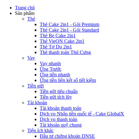
Trang chủ
Sản phẩm
Thẻ
Thẻ Cake 2in1 - Gói Premium
Thẻ Cake 2in1 - Gói Standard
Thẻ Be Cake 2in1
Thẻ VieON Cake 2in1
Thẻ Tự Do 2in1
Thẻ thanh toán Thú Cưng
Vay
Vay nhanh
Ứng Trước
Ứng tiền nhanh
Ứng tiền liên kết sổ tiết kiệm
Tiền gửi
Tiền gửi tiêu chuẩn
Tiền gửi tích lũy
Tài khoản
Tài khoản thanh toán
Dịch vụ Nhận tiền quốc tế - Cake GlobalX
Dịch vụ thanh toán
Tài khoản quỹ chung
Tiện ích khác
Đầu tư chứng khoán DNSE