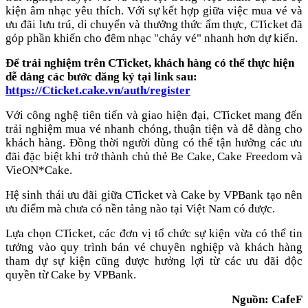
kiện âm nhạc yêu thích. Với sự kết hợp giữa việc mua vé và
ưu đãi lưu trú, di chuyển và thưởng thức ẩm thực, CTicket đã
góp phần khiến cho đêm nhạc "cháy vé" nhanh hơn dự kiến.
Để trải nghiệm trên CTicket, khách hàng có thể thực hiện
dễ dàng các bước đăng ký tại link sau:
https://Cticket.cake.vn/auth/register
Với công nghệ tiên tiến và giao hiện đại, CTicket mang đến
trải nghiệm mua vé nhanh chóng, thuận tiện và dễ dàng cho
khách hàng. Đồng thời người dùng có thể tận hưởng các ưu
đãi đặc biệt khi trở thành chủ thẻ Be Cake, Cake Freedom và
VieON*Cake.
Hệ sinh thái ưu đãi giữa CTicket và Cake by VPBank tạo nên
ưu điểm mà chưa có nền tảng nào tại Việt Nam có được.
Lựa chọn CTicket, các đơn vị tổ chức sự kiện vừa có thể tin
tưởng vào quy trình bán vé chuyên nghiệp và khách hàng
tham dự sự kiện cũng được hưởng lợi từ các ưu đãi độc
quyền từ Cake by VPBank.
Nguồn: CafeF