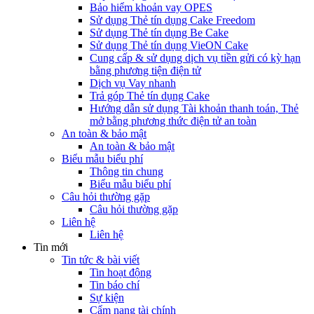
Bảo hiểm khoản vay OPES
Sử dụng Thẻ tín dụng Cake Freedom
Sử dụng Thẻ tín dụng Be Cake
Sử dụng Thẻ tín dụng VieON Cake
Cung cấp & sử dụng dịch vụ tiền gửi có kỳ hạn
bằng phương tiện điện tử
Dịch vụ Vay nhanh
Trả góp Thẻ tín dụng Cake
Hướng dẫn sử dụng Tài khoản thanh toán, Thẻ
mở bằng phương thức điện tử an toàn
An toàn & bảo mật
An toàn & bảo mật
Biểu mẫu biểu phí
Thông tin chung
Biểu mẫu biểu phí
Câu hỏi thường gặp
Câu hỏi thường gặp
Liên hệ
Liên hệ
Tin mới
Tin tức & bài viết
Tin hoạt động
Tin báo chí
Sự kiện
Cẩm nang tài chính